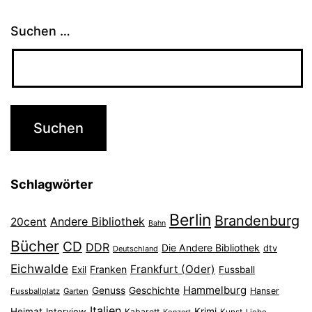
Suchen …
Schlagwörter
Berlin
Brandenburg
Andere Bibliothek
20cent
Bahn
Bücher
CD
DDR
Die Andere Bibliothek
dtv
Deutschland
Eichwalde
Frankfurt (Oder)
Franken
Exil
Fussball
Hammelburg
Genuss
Geschichte
Hanser
Fussballplatz
Garten
Italien
Heimat
Interview
Krimi
Kabarett