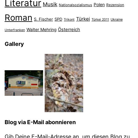
Literatur
Musik
Polen
Nationalsozialismus
Rezension
Roman
Türkei
S. Fischer
SPD
Ukraine
Trikont
Türkei 2011
Österreich
Walter Mehring
Unterfranken
Gallery
Blog via E-Mail abonnieren
Gib Deine E-Mail-Adresse an, um diesen Blog zu