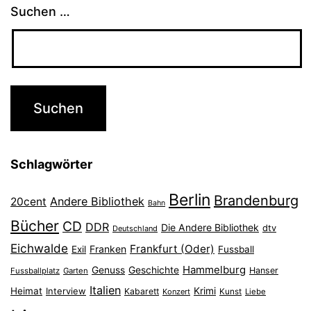
Suchen …
Schlagwörter
Berlin
Brandenburg
Andere Bibliothek
20cent
Bahn
Bücher
CD
DDR
Die Andere Bibliothek
dtv
Deutschland
Eichwalde
Frankfurt (Oder)
Franken
Exil
Fussball
Hammelburg
Genuss
Geschichte
Hanser
Fussballplatz
Garten
Italien
Heimat
Interview
Krimi
Kabarett
Konzert
Kunst
Liebe