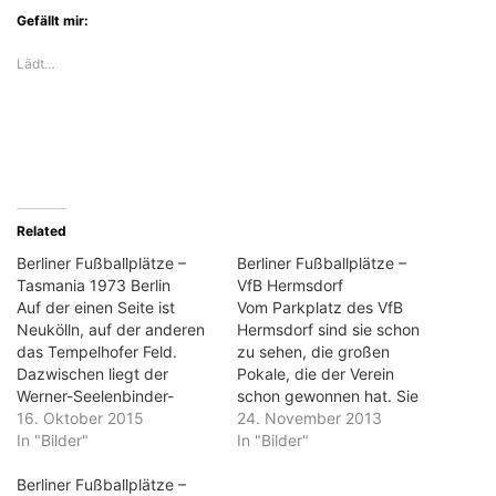
Gefällt mir:
Lädt…
Related
Berliner Fußballplätze –
Berliner Fußballplätze –
Tasmania 1973 Berlin
VfB Hermsdorf
Auf der einen Seite ist
Vom Parkplatz des VfB
Neukölln, auf der anderen
Hermsdorf sind sie schon
das Tempelhofer Feld.
zu sehen, die großen
Dazwischen liegt der
Pokale, die der Verein
Werner-Seelenbinder-
schon gewonnen hat. Sie
Sportpark, auf dessen
16. Oktober 2015
stehen am Fenster der
24. November 2013
Gelände Tasmania 1973
In "Bilder"
Vereinsgaststätte und
In "Bilder"
seine drei Plätze hat. Wo
strahlen den Stolz des
einst 30.000 Zuschauer
Berliner Fußballplätze –
Clubs aus, genauso wie die