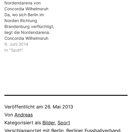
Platz hatten, ist heute nur
Nordendarena von
vielen Fotos von
noch für 3500 Platz. Der
Concordia Wilhelmsruh
erfolgreichen
Rasenplatz liegt zwischen
Da, wo sich Berlin im
Jugendmannschaften. Und
zwei höher liegenden
Norden Richtung
natürlich der 1.
Kunstrasenplätzen. Von
Brandenburg verflüchtigt,
Mannschaft, die einst
der Eisbahn nebenan…
liegt die Nordendarena.
Union Berlin im…
Concordia Wilhelmsruh
spielt auf dem Gelände,
9. Juni 2014
das keine zehn Minuten
In "Sport"
vom nördlichen Berliner
Ring entfernt liegt. Alter
Baumbestand säumt die
eigentliche Arena, einen
alten Rasenplatz mit einer
Seite mit mehrstufigen
Stehplätzen aus Stein, die
schon eine bessere Zeit…
Veröffentlicht am
26. Mai 2013
Von
Andreas
Kategorisiert als
Bilder
,
Sport
Verschlagwortet mit
Berlin
,
Berliner Fussballverband
,