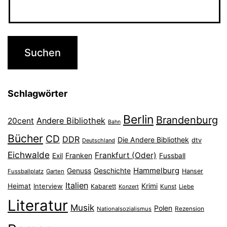
Schlagwörter
Berlin
Brandenburg
Andere Bibliothek
20cent
Bahn
Bücher
CD
DDR
Die Andere Bibliothek
dtv
Deutschland
Eichwalde
Frankfurt (Oder)
Franken
Exil
Fussball
Hammelburg
Genuss
Geschichte
Hanser
Fussballplatz
Garten
Italien
Heimat
Interview
Krimi
Kabarett
Konzert
Kunst
Liebe
Literatur
Musik
Polen
Nationalsozialismus
Rezension