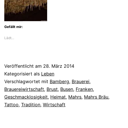
Gefällt mir:
Lädt…
Veröffentlicht am
28. März 2014
Kategorisiert als
Leben
Verschlagwortet mit
Bamberg
,
Brauerei
,
Brauereiwirtschaft
,
Brust
,
Busen
,
Franken
,
Geschmacklosigkeit
,
Heimat
,
Mahrs
,
Mahrs Bräu
,
Tattoo
,
Tradition
,
Wirtschaft