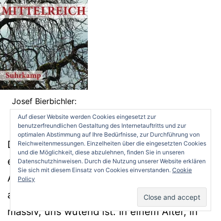
Josef Bierbichler:
Mittelreich
Auf dieser Website werden Cookies eingesetzt zur
benutzerfreundlichen Gestaltung des Internetauftritts und zur
optimalen Abstimmung auf Ihre Bedürfnisse, zur Durchführung von
Der Josef Bierbichler hat auf der Bühne
Reichweitenmessungen. Einzelheiten über die eingesetzten Cookies
und die Möglichkeit, diese abzulehnen, finden Sie in unseren
eine unglaubliche Präsenz und Wucht.
Datenschutzhinweisen. Durch die Nutzung unserer Website erklären
Sie sich mit diesem Einsatz von Cookies einverstanden.
Cookie
Auch vor der Kamera merkt man ihm immer
Policy
an, dass in ihm eine Kraft sitzt, die rigoros,
massiv, uns wütend ist. In einem Alter, in