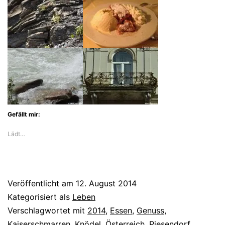
Gefällt mir:
Lädt…
Veröffentlicht am
12. August 2014
Kategorisiert als
Leben
Verschlagwortet mit
2014
,
Essen
,
Genuss
,
Kaiserschmarren
,
Knödel
,
Österreich
,
Piesendorf
,