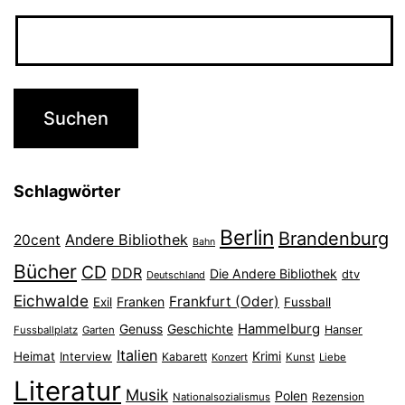
Schlagwörter
Berlin
Brandenburg
Andere Bibliothek
20cent
Bahn
Bücher
CD
DDR
Die Andere Bibliothek
dtv
Deutschland
Eichwalde
Frankfurt (Oder)
Franken
Exil
Fussball
Hammelburg
Genuss
Geschichte
Hanser
Fussballplatz
Garten
Italien
Heimat
Interview
Krimi
Kabarett
Konzert
Kunst
Liebe
Literatur
Musik
Polen
Nationalsozialismus
Rezension