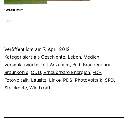
Gefällt mir:
Lädt…
Veröffentlicht am
7. April 2012
Kategorisiert als
Geschichte
,
Leben
,
Medien
Verschlagwortet mit
Anzeigen
,
Bild
,
Brandenburg
,
Braunkohle
,
CDU
,
Erneuerbare Energien
,
FDP
,
Fotovoltaik
,
Lausitz
,
Linke
,
PDS
,
Photovoltaik
,
SPD
,
Steinkohle
,
Windkraft