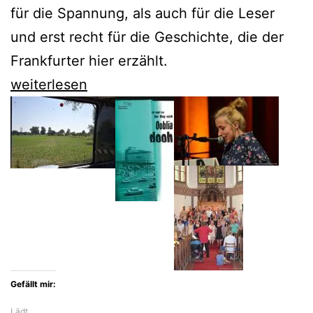
für die Spannung, als auch für die Leser
und erst recht für die Geschichte, die der
Frankfurter hier erzählt.
Sören
weiterlesen
Bollmann
schreibt
einen
Krimi
über
Grenzkriminalität
Gefällt mir:
Lädt…