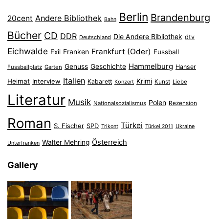
Berlin
Brandenburg
Andere Bibliothek
20cent
Bahn
Bücher
CD
DDR
Die Andere Bibliothek
dtv
Deutschland
Eichwalde
Frankfurt (Oder)
Franken
Exil
Fussball
Hammelburg
Genuss
Geschichte
Hanser
Fussballplatz
Garten
Italien
Heimat
Interview
Krimi
Kabarett
Konzert
Kunst
Liebe
Literatur
Musik
Polen
Nationalsozialismus
Rezension
Roman
Türkei
S. Fischer
SPD
Ukraine
Trikont
Türkei 2011
Österreich
Walter Mehring
Unterfranken
Gallery