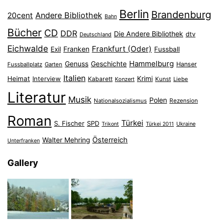
Berlin
Brandenburg
Andere Bibliothek
20cent
Bahn
Bücher
CD
DDR
Die Andere Bibliothek
dtv
Deutschland
Eichwalde
Frankfurt (Oder)
Franken
Exil
Fussball
Hammelburg
Genuss
Geschichte
Hanser
Fussballplatz
Garten
Italien
Heimat
Interview
Krimi
Kabarett
Konzert
Kunst
Liebe
Literatur
Musik
Polen
Nationalsozialismus
Rezension
Roman
Türkei
S. Fischer
SPD
Ukraine
Trikont
Türkei 2011
Österreich
Walter Mehring
Unterfranken
Gallery