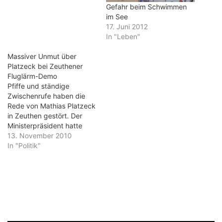
Gefahr beim Schwimmen
im See
17. Juni 2012
In "Leben"
Massiver Unmut über
Platzeck bei Zeuthener
Fluglärm-Demo
Pfiffe und ständige
Zwischenrufe haben die
Rede von Mathias Platzeck
in Zeuthen gestört. Der
Ministerpräsident hatte
sich als Redner auf der 1.
13. November 2010
Zeuthener Fluglärmparade
In "Politik"
angekündigt. Doch der
Versuch Platzecks,
Vertrauen bei dem von den
neuen Flugrouten
Betroffenen zu gewinnen
lief ins Leere. Ein Teil der
2.500 Demonstranten