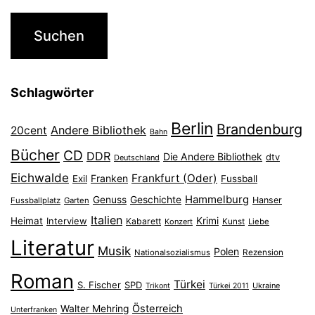
Schlagwörter
Berlin
Brandenburg
Andere Bibliothek
20cent
Bahn
Bücher
CD
DDR
Die Andere Bibliothek
dtv
Deutschland
Eichwalde
Frankfurt (Oder)
Franken
Exil
Fussball
Hammelburg
Genuss
Geschichte
Hanser
Fussballplatz
Garten
Italien
Heimat
Interview
Krimi
Kabarett
Konzert
Kunst
Liebe
Literatur
Musik
Polen
Nationalsozialismus
Rezension
Roman
Türkei
S. Fischer
SPD
Ukraine
Trikont
Türkei 2011
Österreich
Walter Mehring
Unterfranken