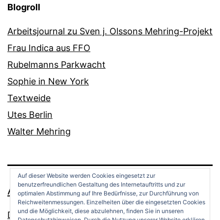
Blogroll
Arbeitsjournal zu Sven j. Olssons Mehring-Projekt
Frau Indica aus FFO
Rubelmanns Parkwacht
Sophie in New York
Textweide
Utes Berlin
Walter Mehring
Auf dieser Website werden Cookies eingesetzt zur
benutzerfreundlichen Gestaltung des Internetauftritts und zur
ANDREAS OPPERMANN
optimalen Abstimmung auf Ihre Bedürfnisse, zur Durchführung von
Reichweitenmessungen. Einzelheiten über die eingesetzten Cookies
und die Möglichkeit, diese abzulehnen, finden Sie in unseren
Datenschutz
Datenschutzhinweisen. Durch die Nutzung unserer Website erklären