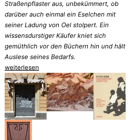
Straßenpflaster aus, unbekümmert, ob
darüber auch einmal ein Eselchen mit
seiner Ladung von Oel stolpert. Ein
wissensdurstiger Käufer kniet sich
gemüthlich vor den Büchern hin und hält
Auslese seines Bedarfs.
Mit
weiterlesen
Andreas
Oppermann
1860
durch
Palermo
(3)