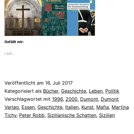
Gefällt mir:
Lädt…
Veröffentlicht am
16. Juli 2017
Kategorisiert als
Bücher
,
Geschichte
,
Leben
,
Politik
Verschlagwortet mit
1996
,
2000
,
Dumont
,
Dumont
Verlag
,
Essen
,
Geschichte
,
Italien
,
Kunst
,
Mafia
,
Martina
Tichy
,
Peter Robb
,
Sizilianische Schatten
,
Sizilien