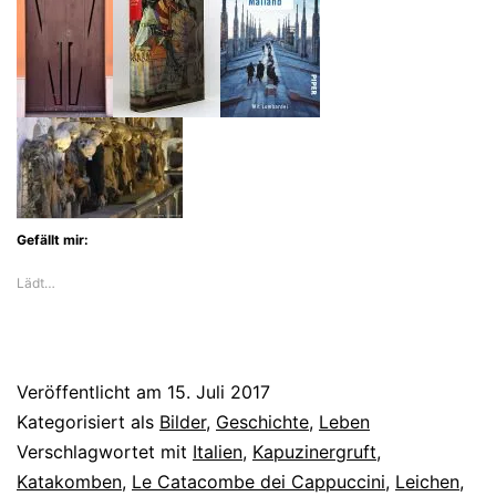
Oppermann
1860
durch
Palermo
(1)
–
Le
Gefällt mir:
Catacombe
Lädt…
dei
Cappuccini
Veröffentlicht am
15. Juli 2017
Kategorisiert als
Bilder
,
Geschichte
,
Leben
Verschlagwortet mit
Italien
,
Kapuzinergruft
,
Katakomben
,
Le Catacombe dei Cappuccini
,
Leichen
,