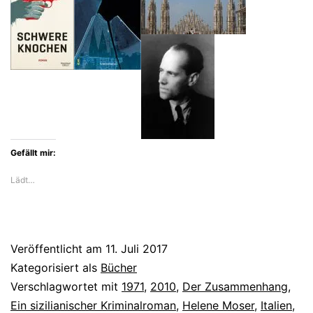
von
Leonardo
Sciascia
ist
ein
Labyrinth
Gefällt mir:
Lädt…
Veröffentlicht am
11. Juli 2017
Kategorisiert als
Bücher
Verschlagwortet mit
1971
,
2010
,
Der Zusammenhang
,
Ein sizilianischer Kriminalroman
,
Helene Moser
,
Italien
,