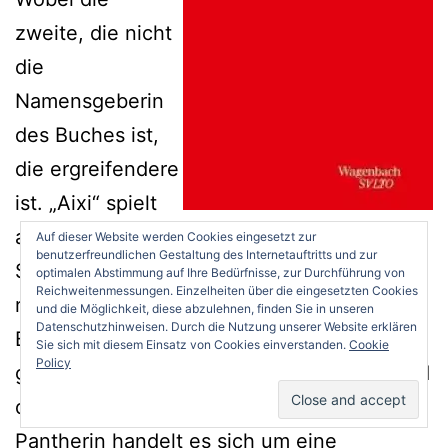
zweite, die nicht
die
Namensgeberin
des Buches ist,
die ergreifendere
ist. „Aixi“ spielt
an der Küste
Auf dieser Website werden Cookies eingesetzt zur
benutzerfreundlichen Gestaltung des Internetauftritts und zur
Siziliens. „Die Pantherin“ im Keller eines
optimalen Abstimmung auf Ihre Bedürfnisse, zur Durchführung von
Reichweitenmessungen. Einzelheiten über die eingesetzten Cookies
riesigen Billardsalons.
und die Möglichkeit, diese abzulehnen, finden Sie in unseren
Datenschutzhinweisen. Durch die Nutzung unserer Website erklären
Beide Erzählungen verbindet der sehr
Sie sich mit diesem Einsatz von Cookies einverstanden.
Cookie
Policy
genaue Blick Bennis auf die Umgebung und
die Personen, die er beschreibt. Bei der
Pantherin handelt es sich um eine