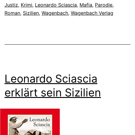
Justiz
,
Krimi
,
Leonardo Sciascia
,
Mafia
,
Parodie
,
Roman
,
Sizilien
,
Wagenbach
,
Wagenbach Verlag
Leonardo Sciascia
erklärt sein Sizilien