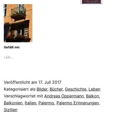
Palermo
(2)
–
Balkone
Gefällt mir:
Lädt…
Veröffentlicht am
17. Juli 2017
Kategorisiert als
Bilder
,
Bücher
,
Geschichte
,
Leben
Verschlagwortet mit
Andreas Oppermann
,
Balkon
,
Balkonien
,
Italien
,
Palermo
,
Palermo Erinnerungen
,
Sizilien