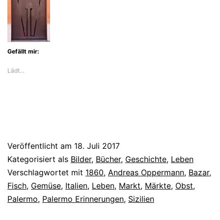
–
Märkte
Gefällt mir:
Lädt…
Veröffentlicht am
18. Juli 2017
Kategorisiert als
Bilder
,
Bücher
,
Geschichte
,
Leben
Verschlagwortet mit
1860
,
Andreas Oppermann
,
Bazar
,
Fisch
,
Gemüse
,
Italien
,
Leben
,
Markt
,
Märkte
,
Obst
,
Palermo
,
Palermo Erinnerungen
,
Sizilien