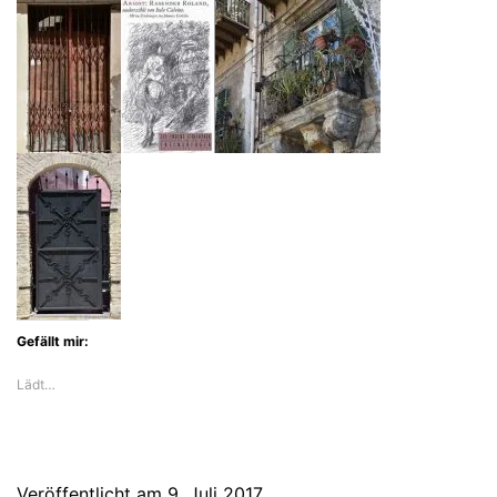
Sciascia
erklärt
sein
Sizilien
Gefällt mir:
Lädt…
Veröffentlicht am
9. Juli 2017