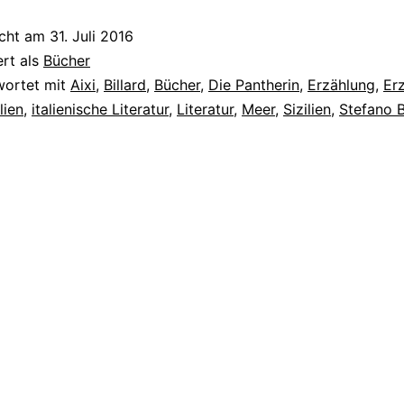
icht am
31. Juli 2016
ert als
Bücher
wortet mit
Aixi
,
Billard
,
Bücher
,
Die Pantherin
,
Erzählung
,
Er
alien
,
italienische Literatur
,
Literatur
,
Meer
,
Sizilien
,
Stefano 