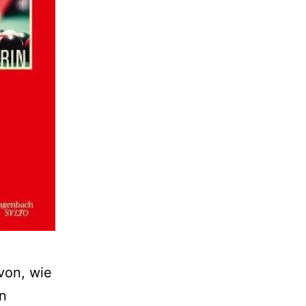
von, wie
en