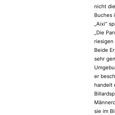
nicht d
Buches i
„Aixi“ sp
„Die Pan
riesigen 
Beide Er
sehr gen
Umgebun
er besch
handelt 
Billardsp
Männerdo
sie im B