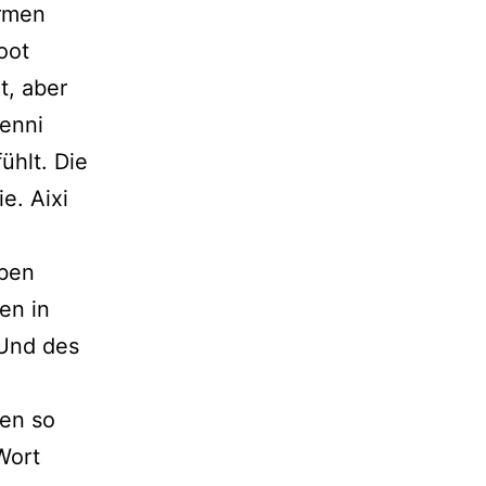
armen
oot
t, aber
Benni
ühlt. Die
e. Aixi
eben
en in
 Und des
gen so
Wort