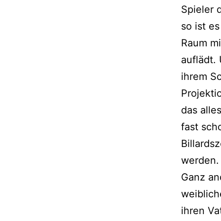
Spieler 
so ist e
Raum mit
auflädt.
ihrem Sc
Projekti
das alle
fast sch
Billards
werden.
Ganz and
weiblich
ihren Va