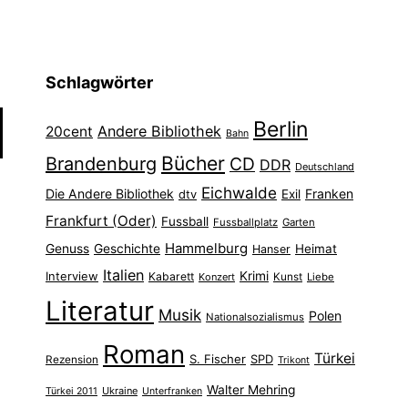
Schlagwörter
Berlin
Andere Bibliothek
20cent
Bahn
Bücher
Brandenburg
CD
DDR
Deutschland
Eichwalde
Die Andere Bibliothek
Franken
dtv
Exil
Frankfurt (Oder)
Fussball
Fussballplatz
Garten
Hammelburg
Genuss
Geschichte
Heimat
Hanser
Italien
Interview
Krimi
Kabarett
Konzert
Kunst
Liebe
Literatur
Musik
Polen
Nationalsozialismus
Roman
Türkei
S. Fischer
SPD
Rezension
Trikont
Walter Mehring
Ukraine
Türkei 2011
Unterfranken