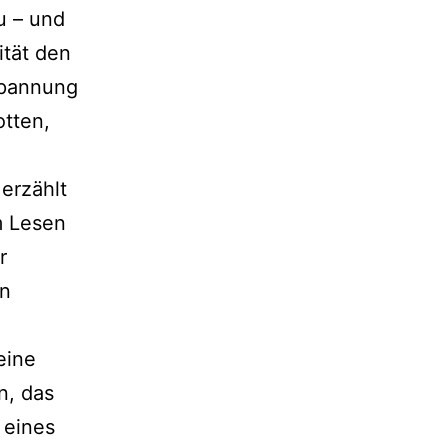
au – und
ität den
Spannung
otten,
 erzählt
m Lesen
r
en
eine
n, das
 eines