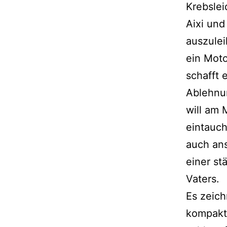
Krebslei
Aixi und
auszulei
ein Moto
schafft 
Ablehnun
will am 
eintauch
auch ans
einer st
Vaters.
Es zeich
kompakt 