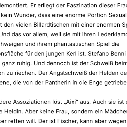
demontiert. Er erliegt der Faszination dieser Fr
s kein Wunder, dass eine enorme Portion Sexual
 den vielen Billardtischen mit einer enormen 
 Und das vor allem, weil sie mit ihren Lederklam
hweigen und ihrem phantastischen Spiel die
onsfläche für den jungen Kerl ist. Stefano Benni
s ganz ruhig. Und dennoch ist der Schweiß bei
on zu riechen. Der Angstschweiß der Helden de
zene, die von der Pantherin in die Enge getrieb
ere Assoziationen löst „Aixi“ aus. Auch sie ist 
e Heldin. Aber keine Frau, sondern ein Mädche
ter retten will. Der ist Fischer, kann aber wegen