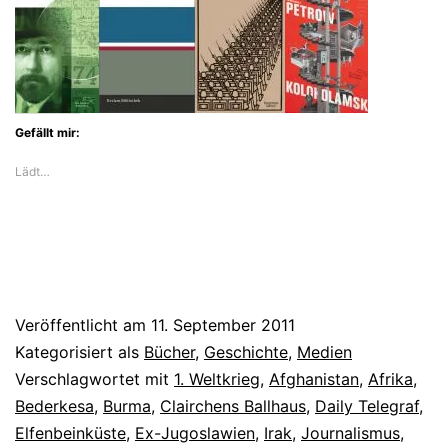
Gefällt mir:
Lädt…
Veröffentlicht am
11. September 2011
Kategorisiert als
Bücher
,
Geschichte
,
Medien
Verschlagwortet mit
1. Weltkrieg
,
Afghanistan
,
Afrika
,
Bederkesa
,
Burma
,
Clairchens Ballhaus
,
Daily Telegraf
,
Elfenbeinküste
,
Ex-Jugoslawien
,
Irak
,
Journalismus
,