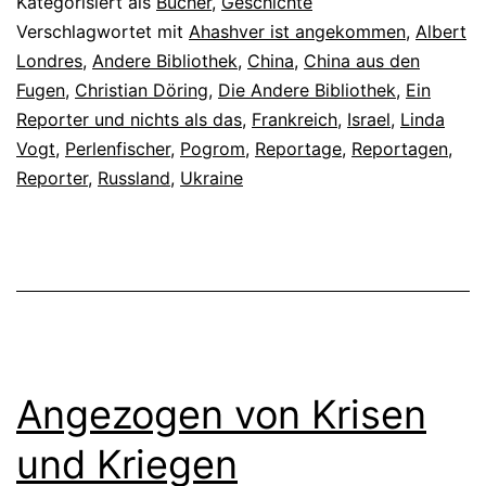
Kategorisiert als
Bücher
,
Geschichte
Verschlagwortet mit
Ahashver ist angekommen
,
Albert
Londres
,
Andere Bibliothek
,
China
,
China aus den
Fugen
,
Christian Döring
,
Die Andere Bibliothek
,
Ein
Reporter und nichts als das
,
Frankreich
,
Israel
,
Linda
Vogt
,
Perlenfischer
,
Pogrom
,
Reportage
,
Reportagen
,
Reporter
,
Russland
,
Ukraine
Angezogen von Krisen
und Kriegen