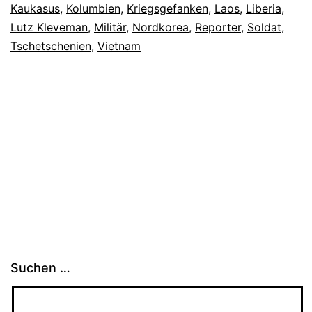
Kaukasus
,
Kolumbien
,
Kriegsgefanken
,
Laos
,
Liberia
,
Lutz Kleveman
,
Militär
,
Nordkorea
,
Reporter
,
Soldat
,
Tschetschenien
,
Vietnam
Suchen …