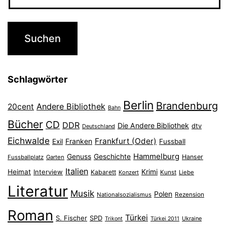
Schlagwörter
Berlin
Brandenburg
Andere Bibliothek
20cent
Bahn
Bücher
CD
DDR
Die Andere Bibliothek
dtv
Deutschland
Eichwalde
Frankfurt (Oder)
Franken
Exil
Fussball
Hammelburg
Genuss
Geschichte
Hanser
Fussballplatz
Garten
Italien
Heimat
Interview
Krimi
Kabarett
Konzert
Kunst
Liebe
Literatur
Musik
Polen
Nationalsozialismus
Rezension
Roman
Türkei
S. Fischer
SPD
Ukraine
Trikont
Türkei 2011