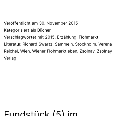
Veröffentlicht am
30. November 2015
Kategorisiert als
Bücher
Verschlagwortet mit
2015
,
Erzählung
,
Flohmarkt
,
Literatur
,
Richard Swartz
,
Sammeln
,
Stockholm
,
Verena
Reichel
,
Wien
,
Wiener Flohmarktleben
,
Zsolnay
,
Zsolnay
Verlag
Fundstück (5) im