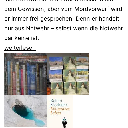
dem Gewissen, aber vom Mordvorwurf wird
er immer frei gesprochen. Denn er handelt
nur aus Notwehr – selbst wenn die Notwehr
gar keine ist.
David
weiterlesen
Schalko
zeigt
Österreich
in
den
Verstrickungen
des
20.