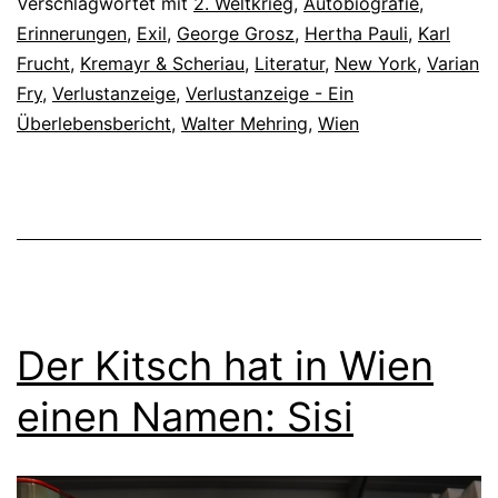
Verschlagwortet mit
2. Weltkrieg
,
Autobiografie
,
Erinnerungen
,
Exil
,
George Grosz
,
Hertha Pauli
,
Karl
Frucht
,
Kremayr & Scheriau
,
Literatur
,
New York
,
Varian
Fry
,
Verlustanzeige
,
Verlustanzeige - Ein
Überlebensbericht
,
Walter Mehring
,
Wien
Der Kitsch hat in Wien
einen Namen: Sisi