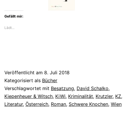
Jahrhunderts
Gefällt mir:
Lädt…
Veröffentlicht am
8. Juli 2018
Kategorisiert als
Bücher
Verschlagwortet mit
Besatzung
,
David Schalko
,
Kiepenheuer & Witsch
,
KiWi
,
Kriminalität
,
Krutzler
,
KZ
,
Literatur
,
Österreich
,
Roman
,
Schwere Knochen
,
Wien