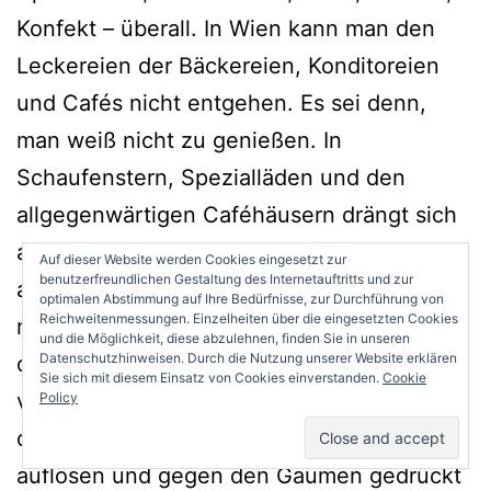
Konfekt – überall. In Wien kann man den
Leckereien der Bäckereien, Konditoreien
und Cafés nicht entgehen. Es sei denn,
man weiß nicht zu genießen. In
Schaufenstern, Spezialläden und den
allgegenwärtigen Caféhäusern drängt sich
all das, was sich mit Zucker Feines
Auf dieser Website werden Cookies eingesetzt zur
benutzerfreundlichen Gestaltung des Internetauftritts und zur
anstellen lässt, ins Auge. Und dann
optimalen Abstimmung auf Ihre Bedürfnisse, zur Durchführung von
Reichweitenmessungen. Einzelheiten über die eingesetzten Cookies
natürlich in den Mund, wo sich die Aromen
und die Möglichkeit, diese abzulehnen, finden Sie in unseren
Datenschutzhinweisen. Durch die Nutzung unserer Website erklären
dank des süßen Geschmackträgers herrlich
Sie sich mit diesem Einsatz von Cookies einverstanden.
Cookie
verteilen, wo sich die Cremes und Strudel,
Policy
die Kuchen und Torten zart auf der Zunge
auflösen und gegen den Gaumen gedrückt