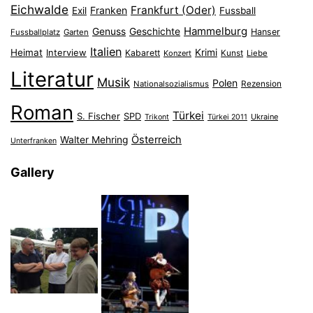
Eichwalde
Frankfurt (Oder)
Franken
Exil
Fussball
Hammelburg
Genuss
Geschichte
Hanser
Fussballplatz
Garten
Italien
Heimat
Interview
Krimi
Kabarett
Konzert
Kunst
Liebe
Literatur
Musik
Polen
Nationalsozialismus
Rezension
Roman
Türkei
S. Fischer
SPD
Ukraine
Trikont
Türkei 2011
Österreich
Walter Mehring
Unterfranken
Gallery