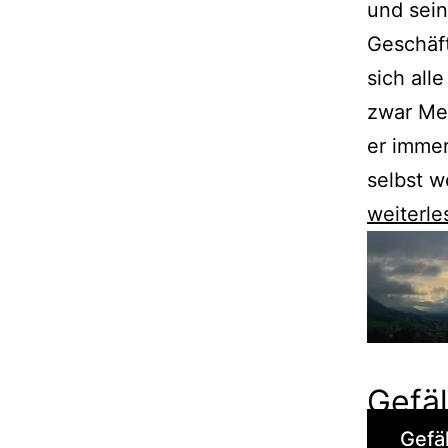
und sein
Geschäft
sich all
zwar Me
er immer
selbst w
David
weiterle
Schalko
zeigt
Österrei
in
den
Gefäl
Verstric
Gefäl