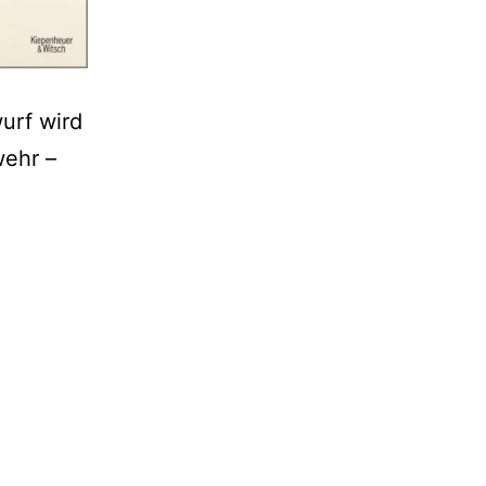
urf wird
wehr –