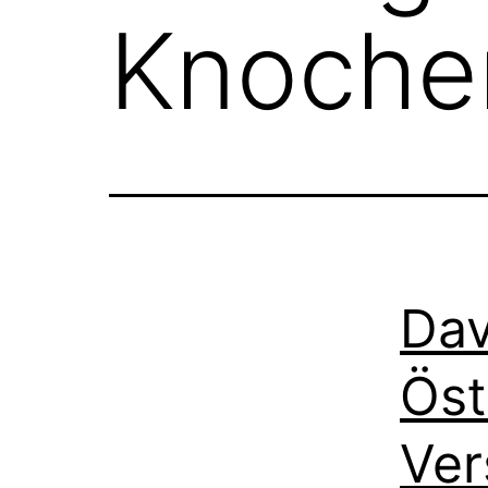
Knoche
Dav
Öst
Ver