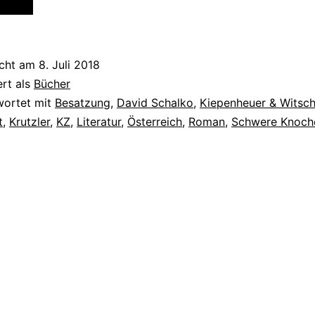
derts
icht am
8. Juli 2018
ert als
Bücher
wortet mit
Besatzung
,
David Schalko
,
Kiepenheuer & Witsc
t
,
Krutzler
,
KZ
,
Literatur
,
Österreich
,
Roman
,
Schwere Knoch