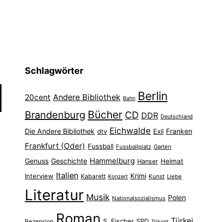
Schlagwörter
Berlin
Andere Bibliothek
20cent
Bahn
Bücher
Brandenburg
CD
DDR
Deutschland
Eichwalde
Die Andere Bibliothek
Franken
dtv
Exil
Frankfurt (Oder)
Fussball
Fussballplatz
Garten
Hammelburg
Genuss
Geschichte
Heimat
Hanser
Italien
Interview
Krimi
Kabarett
Konzert
Kunst
Liebe
Literatur
Musik
Polen
Nationalsozialismus
Roman
Türkei
S. Fischer
SPD
Rezension
Trikont