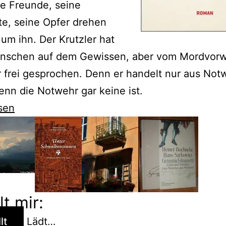
e Freunde, seine
e, seine Opfer drehen
e um ihn. Der Krutzler hat
nschen auf dem Gewissen, aber vom Mordvorw
 frei gesprochen. Denn er handelt nur aus Not
enn die Notwehr gar keine ist.
sen
ch
lt mir:
kungen
lt
Lädt…