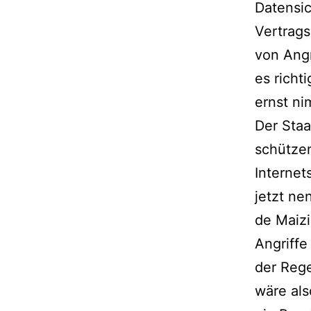
Datensic
Vertrag
von Angr
es richt
ernst ni
Der Staa
schützen
Internet
jetzt n
de Maizi
Angriffe
der Rege
wäre als