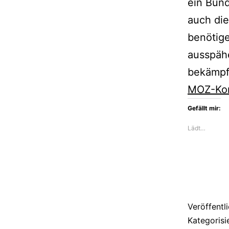
ein Bund
auch die
benötige
ausspäh
bekämpfe
MOZ-Ko
Gefällt mir:
Lädt…
Veröffentl
Kategorisi