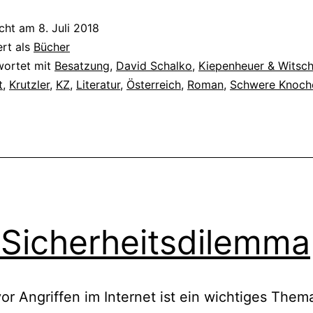
icht am
8. Juli 2018
ert als
Bücher
wortet mit
Besatzung
,
David Schalko
,
Kiepenheuer & Witsc
t
,
Krutzler
,
KZ
,
Literatur
,
Österreich
,
Roman
,
Schwere Knoch
 Sicherheitsdilemma
or Angriffen im Internet ist ein wichtiges Them