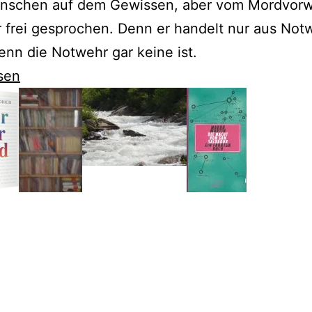
nschen auf dem Gewissen, aber vom Mordvorw
 frei gesprochen. Denn er handelt nur aus Not
enn die Notwehr gar keine ist.
sen
ch
kungen
derts