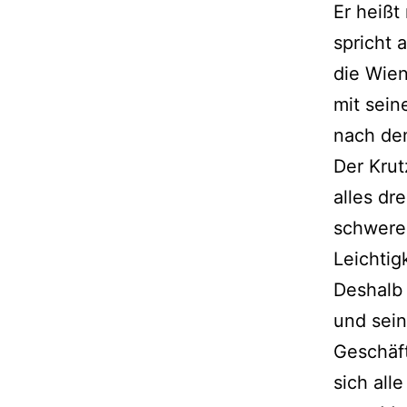
Er heißt
spricht 
die Wie
mit sein
nach dem
Der Krut
alles dre
schwere
Leichtig
Deshalb 
und sein
Geschäft
sich all