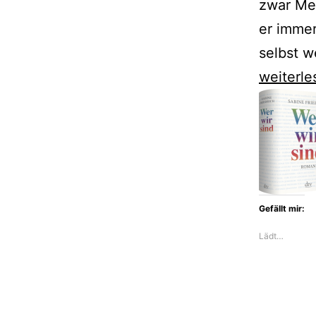
zwar Me
er immer
selbst w
David
weiterle
Schalko
zeigt
Österrei
in
den
Gefällt mir:
Verstric
Lädt…
des
20.
Jahrhun