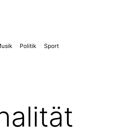
usik
Politik
Sport
nalität