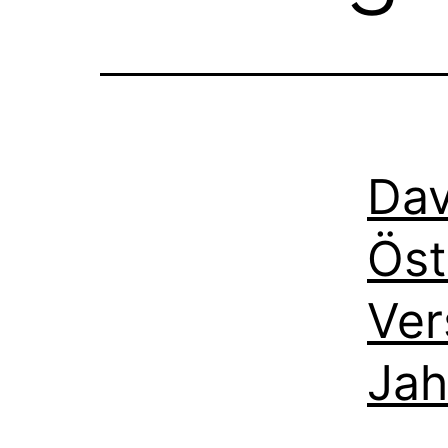
Dav
Öst
Ver
Jah