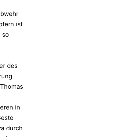
Abwehr
fern ist
 so
ter des
erung
n Thomas
eren in
Beste
wa durch