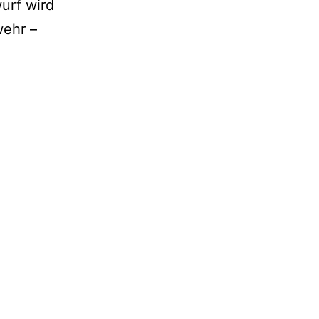
urf wird
wehr –