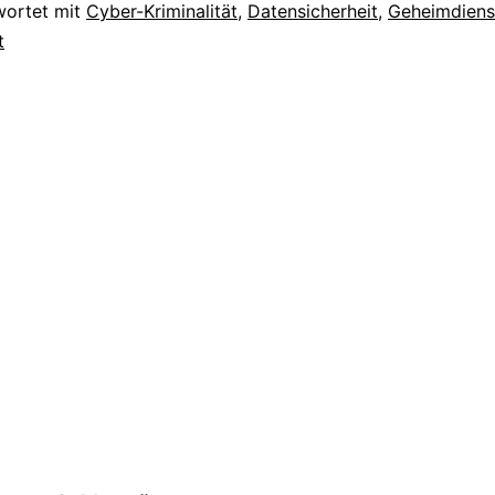
wortet mit
Cyber-Kriminalität
,
Datensicherheit
,
Geheimdiens
t