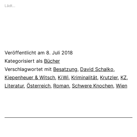
Lädt…
Jahrhunderts
Veröffentlicht am
8. Juli 2018
Kategorisiert als
Bücher
Verschlagwortet mit
Besatzung
,
David Schalko
,
Kiepenheuer & Witsch
,
KiWi
,
Kriminalität
,
Krutzler
,
KZ
,
Literatur
,
Österreich
,
Roman
,
Schwere Knochen
,
Wien