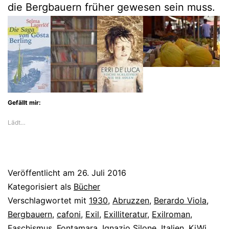
die Bergbauern früher gewesen sein muss.
Gefällt mir:
Lädt…
Veröffentlicht am
26. Juli 2016
Kategorisiert als
Bücher
Verschlagwortet mit
1930
,
Abruzzen
,
Berardo Viola
,
Bergbauern
,
cafoni
,
Exil
,
Exilliteratur
,
Exilroman
,
Faschismus
,
Fontamara
,
Ignazio Silone
,
Italien
,
KiWi
,