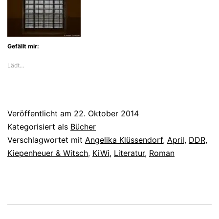
Westen
Gefällt mir:
Lädt…
Veröffentlicht am
22. Oktober 2014
Kategorisiert als
Bücher
Verschlagwortet mit
Angelika Klüssendorf
,
April
,
DDR
,
Kiepenheuer & Witsch
,
KiWi
,
Literatur
,
Roman