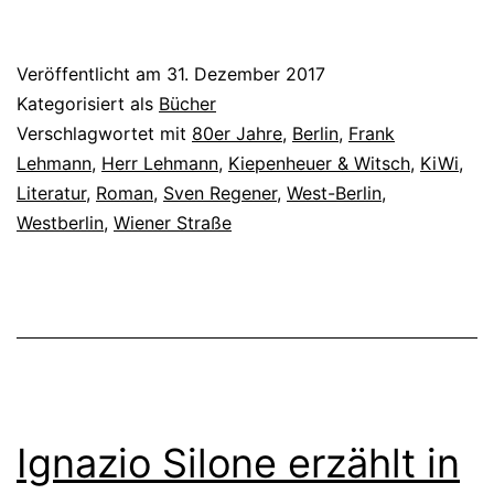
Veröffentlicht am
31. Dezember 2017
Kategorisiert als
Bücher
Verschlagwortet mit
80er Jahre
,
Berlin
,
Frank
Lehmann
,
Herr Lehmann
,
Kiepenheuer & Witsch
,
KiWi
,
Literatur
,
Roman
,
Sven Regener
,
West-Berlin
,
Westberlin
,
Wiener Straße
Ignazio Silone erzählt in