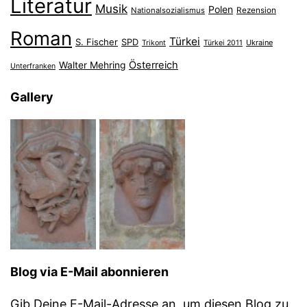
Literatur
Musik
Polen
Nationalsozialismus
Rezension
Roman
Türkei
S. Fischer
SPD
Ukraine
Trikont
Türkei 2011
Österreich
Walter Mehring
Unterfranken
Gallery
Blog via E-Mail abonnieren
Gib Deine E-Mail-Adresse an, um diesen Blog zu