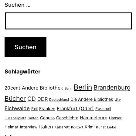
Suchen …
Schlagwörter
Berlin
Brandenburg
Andere Bibliothek
20cent
Bahn
Bücher
CD
DDR
Die Andere Bibliothek
dtv
Deutschland
Eichwalde
Frankfurt (Oder)
Franken
Exil
Fussball
Hammelburg
Genuss
Geschichte
Hanser
Fussballplatz
Garten
Italien
Heimat
Interview
Krimi
Kabarett
Konzert
Kunst
Liebe