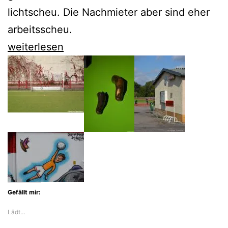
lichtscheu. Die Nachmieter aber sind eher
arbeitsscheu.
Sven
weiterlesen
Regener
lässt
Herrn
Lehmann
keine
Ruh
Gefällt mir:
Lädt…