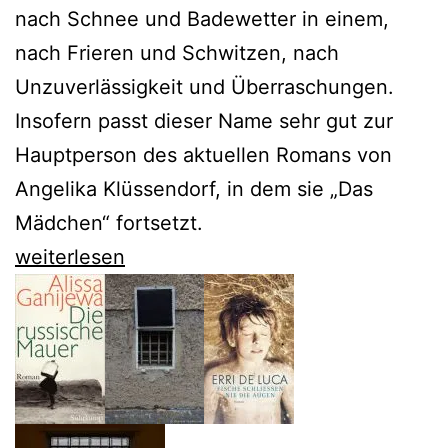
nach Schnee und Badewetter in einem,
nach Frieren und Schwitzen, nach
Unzuverlässigkeit und Überraschungen.
Insofern passt dieser Name sehr gut zur
Hauptperson des aktuellen Romans von
Angelika Klüssendorf, in dem sie „Das
Mädchen“ fortsetzt.
Angelika
weiterlesen
Klüssendorf
begleitet
April
in
den