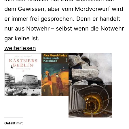
dem Gewissen, aber vom Mordvorwurf wird
er immer frei gesprochen. Denn er handelt
nur aus Notwehr – selbst wenn die Notwehr
gar keine ist.
David
weiterlesen
Schalko
zeigt
Österreich
in
den
Verstrickungen
des
Gefällt mir:
20.