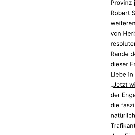
Provinz
Robert S
weiteren
von Herb
resolute
Rande de
dieser E
Liebe in
„
Jetzt wi
der Enge
die fasz
natürlic
Trafikan