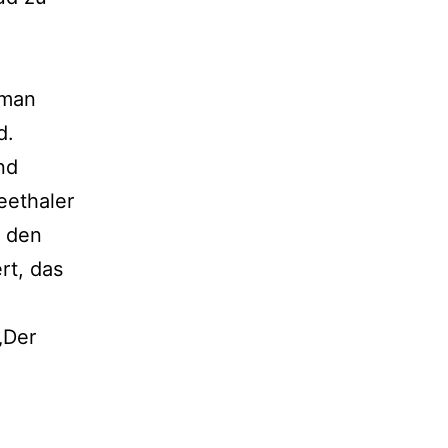
oman
d.
nd
eethaler
d den
rt, das
„Der