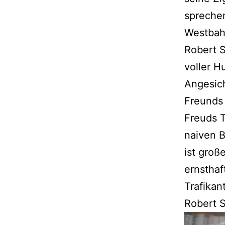
sprechen
Westbahn
Robert 
voller H
Angesich
Freunds 
Freuds 
naiven B
ist groß
ernsthaf
Trafikan
Robert S