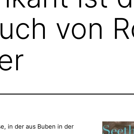
uch von R
er
e, in der aus Buben in der