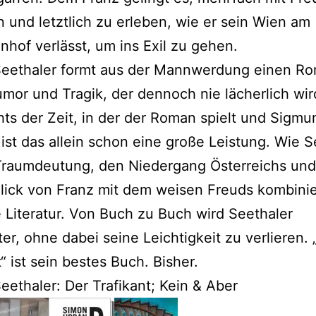
 und letztlich zu erleben, wie er sein Wien am
hof verlässt, um ins Exil zu gehen.
Seethaler formt aus der Mannwerdung einen R
umor und Tragik, der dennoch nie lächerlich wir
ts der Zeit, in der der Roman spielt und Sigmu
ist das allein schon eine große Leistung. Wie S
Traumdeutung, den Niedergang Österreichs un
lick von Franz mit dem weisen Freuds kombinie
e Literatur. Von Buch zu Buch wird Seethaler
ter, ohne dabei seine Leichtigkeit zu verlieren. 
t“ ist sein bestes Buch. Bisher.
eethaler: Der Trafikant; Kein & Aber