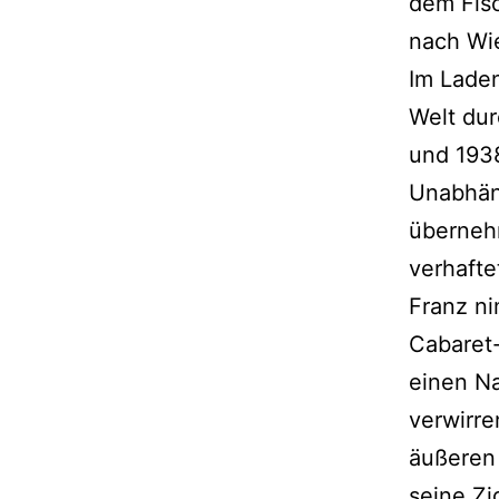
dem Fis
nach Wie
Im Laden
Welt dur
und 1938
Unabhän
überneh
verhafte
Franz ni
Cabaret-
einen Na
verwirre
äußeren 
seine Zi