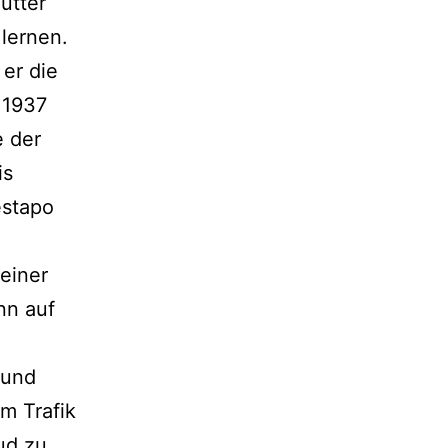
utter
lernen.
er die
 1937
e der
is
estapo
 einer
nn auf
 und
m Trafik
ud zu