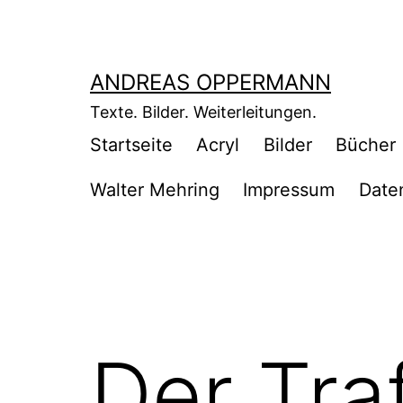
Zum
Inhalt
springen
ANDREAS OPPERMANN
Texte. Bilder. Weiterleitungen.
Startseite
Acryl
Bilder
Bücher
Walter Mehring
Impressum
Date
Der Traf