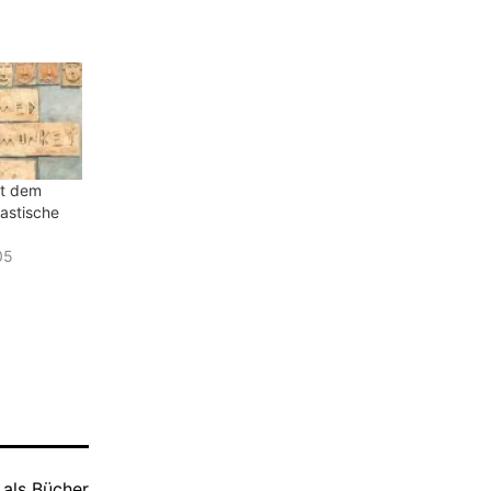
it dem
astische
05
 als
Bücher