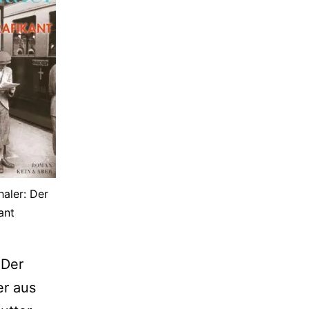
aler: Der
ant
„Der
er aus