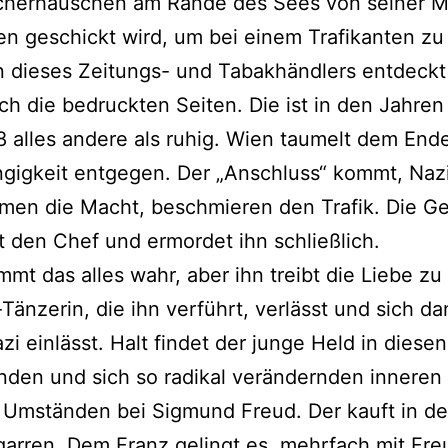
cherhäuschen am Rande des Sees von seiner M
n geschickt wird, um bei einem Trafikanten zu 
 dieses Zeitungs- und Tabakhändlers entdeckt 
ch die bedruckten Seiten. Die ist in den Jahren
 alles andere als ruhig. Wien taumelt dem End
gigkeit entgegen. Der „Anschluss“ kommt, Naz
men die Macht, beschmieren den Trafik. Die G
t den Chef und ermordet ihn schließlich.
mmt das alles wahr, aber ihn treibt die Liebe zu
Tänzerin, die ihn verführt, verlässt und sich da
zi einlässt. Halt findet der junge Held in diesen
nden und sich so radikal verändernden inneren
Umständen bei Sigmund Freud. Der kauft in de
garren. Dem Franz gelingt es, mehrfach mit Fre