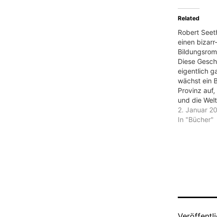
Related
Robert Seeth
einen bizarr
Bildungsro
Diese Geschi
eigentlich g
wächst ein B
Provinz auf,
und die Welt
und scheitert
2. Januar 2
das Theater 
In "Bücher"
entdeckt un
Rolle in der
wie eine kn
Inhaltsanga
„Wilhelm Me
Veröffentl