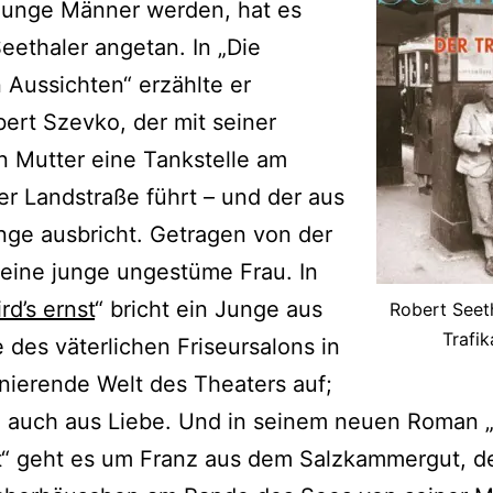
 junge Männer werden, hat es
eethaler angetan. In „Die
 Aussichten“ erzählte er
ert Szevko, der mit seiner
n Mutter eine Tankstelle am
r Landstraße führt – und der aus
nge ausbricht. Getragen von der
 eine junge ungestüme Frau. In
rd’s ernst
“ bricht ein Junge aus
Robert Seeth
Trafik
 des väterlichen Friseursalons in
inierende Welt des Theaters auf;
h auch aus Liebe. Und in seinem neuen Roman 
t“ geht es um Franz aus dem Salzkammergut, d