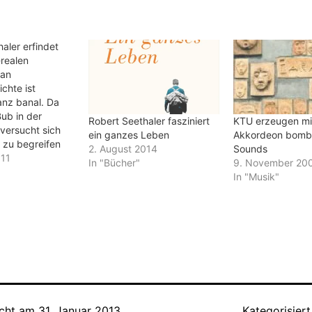
aler erfindet
-realen
man
chte ist
anz banal. Da
ub in der
Robert Seethaler fasziniert
KTU erzeugen m
 versucht sich
ein ganzes Leben
Akkordeon bomb
 zu begreifen
2. August 2014
Sounds
 an ihr. Bis er
011
In "Bücher"
9. November 20
für sich
In "Musik"
d mit ihm seine
 Welt. Was sich
appe
be von Goethes
ister“…
icht am
31. Januar 2013
Kategorisiert