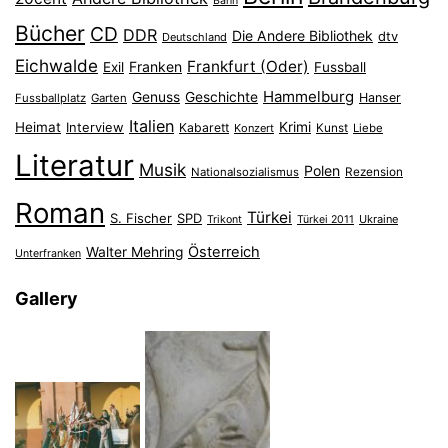
Bahn
Bücher
CD
DDR
Die Andere Bibliothek
dtv
Deutschland
Eichwalde
Frankfurt (Oder)
Franken
Exil
Fussball
Hammelburg
Genuss
Geschichte
Hanser
Fussballplatz
Garten
Italien
Heimat
Interview
Krimi
Kabarett
Konzert
Kunst
Liebe
Literatur
Musik
Polen
Nationalsozialismus
Rezension
Roman
Türkei
S. Fischer
SPD
Ukraine
Trikont
Türkei 2011
Österreich
Walter Mehring
Unterfranken
Gallery