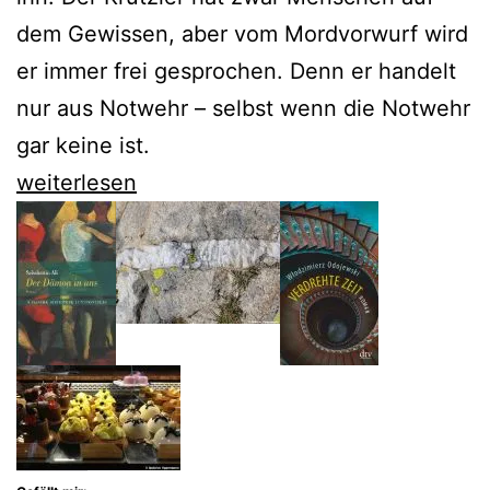
dem Gewissen, aber vom Mordvorwurf wird
er immer frei gesprochen. Denn er handelt
nur aus Notwehr – selbst wenn die Notwehr
gar keine ist.
David
weiterlesen
Schalko
zeigt
Österreich
in
den
Verstrickungen
des
20.