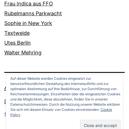
Frau Indica aus FFO
Rubelmanns Parkwacht
Sophie in New York
Textweide
Utes Berlin
Walter Mehring
Auf dieser Website werden Cookies eingesetzt zur
benutzerfreundlichen Gestaltung des Internetauftritts und zur
ANDREAS OPPERMANN
optimalen Abstimmung auf Ihre Bedürfnisse, zur Durchführung von
Reichweitenmessungen. Einzelheiten über die eingesetzten Cookies
und die Möglichkeit, diese abzulehnen, finden Sie in unseren
Datenschutz
Datenschutzhinweisen. Durch die Nutzung unserer Website erklären
Sie sich mit diesem Einsatz von Cookies einverstanden.
Cookie
Stolz präsentiert von
WordPress
.
Policy