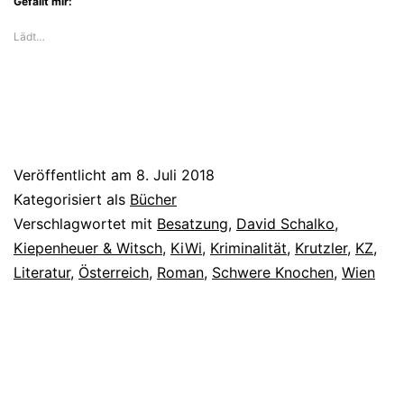
Gefällt mir:
Jahrhunderts
Lädt…
Veröffentlicht am
8. Juli 2018
Kategorisiert als
Bücher
Verschlagwortet mit
Besatzung
,
David Schalko
,
Kiepenheuer & Witsch
,
KiWi
,
Kriminalität
,
Krutzler
,
KZ
,
Literatur
,
Österreich
,
Roman
,
Schwere Knochen
,
Wien