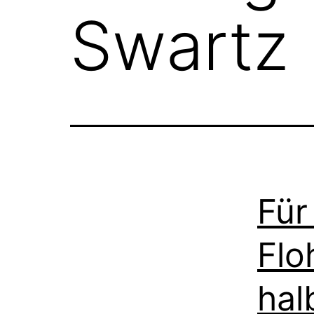
Swartz
Für
Flo
hal