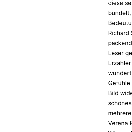
diese se
bündelt,
Bedeutun
Richard 
packende
Leser ge
Erzähler
wundert,
Gefühle 
Bild wid
schönes 
mehreren
Verena R