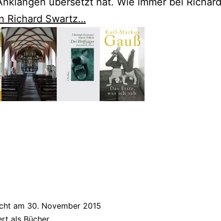
nklängen übersetzt hat. Wie immer bei Richard
n Richard Swartz…
icht am
30. November 2015
ert als
Bücher