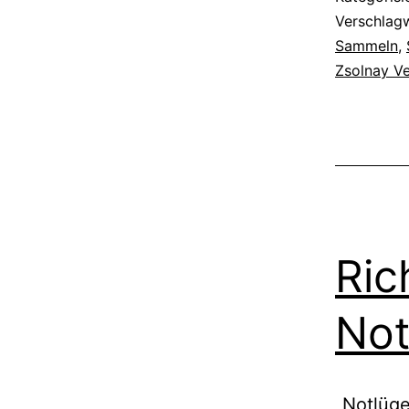
Verschlag
Sammeln
,
Zsolnay Ve
Ric
Not
„Notlüge