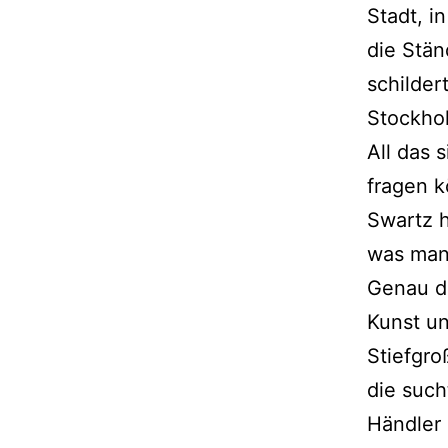
Stadt, 
die Stän
schilder
Stockhol
All das 
fragen k
Swartz h
was man
Genau da
Kunst un
Stiefgro
die such
Händler