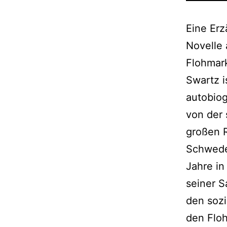
Eine Erz
Novelle 
Flohmark
Swartz i
autobiog
von der 
großen R
Schwede,
Jahre in
seiner S
den soz
den Flo