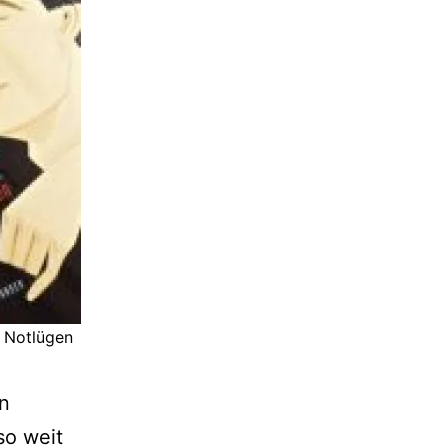
 Notlügen
en
so weit