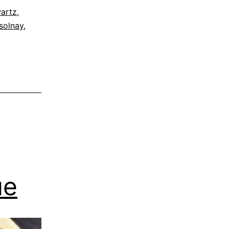
artz
,
solnay
,
ue