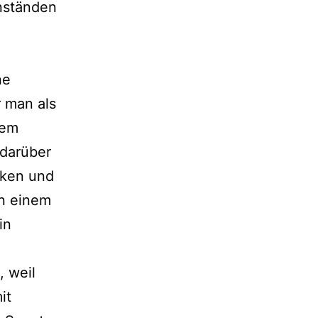
enständen
ne
 man als
dem
 darüber
nken und
in einem
in
, weil
it