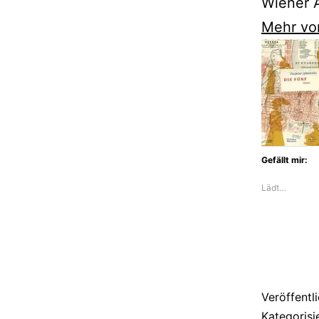
Wiener A
Mehr vo
Gefällt mir:
Lädt…
Veröffentl
Kategorisi