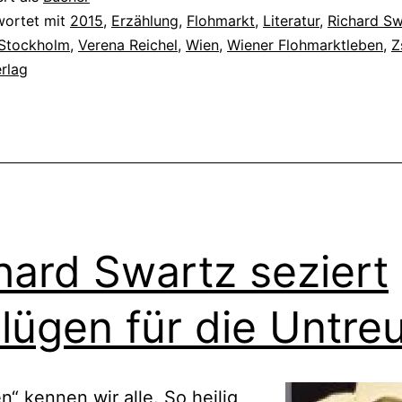
wortet mit
2015
,
Erzählung
,
Flohmarkt
,
Literatur
,
Richard Sw
Stockholm
,
Verena Reichel
,
Wien
,
Wiener Flohmarktleben
,
Z
rlag
hard Swartz seziert
lügen für die Untre
n“ kennen wir alle. So heilig,