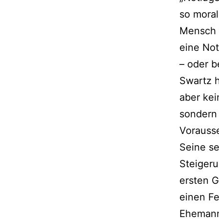
so moral
Mensch s
eine No
– oder b
Swartz h
aber kei
sondern 
Vorauss
Seine se
Steigeru
ersten 
einen Fe
Ehemann,