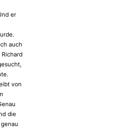
Und er
wurde.
ich auch
 Richard
gesucht,
te.
eibt von
en
 Genau
nd die
n genau