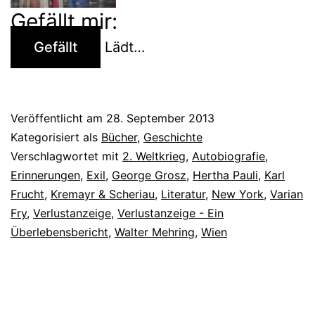
Gefällt mir:
Gefällt
Lädt…
Veröffentlicht am
28. September 2013
Kategorisiert als
Bücher
,
Geschichte
Verschlagwortet mit
2. Weltkrieg
,
Autobiografie
,
Erinnerungen
,
Exil
,
George Grosz
,
Hertha Pauli
,
Karl
Frucht
,
Kremayr & Scheriau
,
Literatur
,
New York
,
Varian
Fry
,
Verlustanzeige
,
Verlustanzeige - Ein
Überlebensbericht
,
Walter Mehring
,
Wien