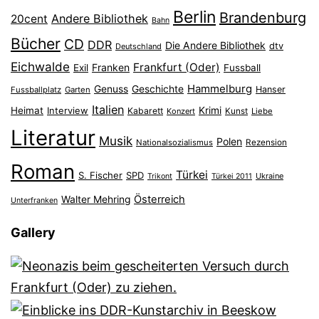
Berlin
Brandenburg
Andere Bibliothek
20cent
Bahn
Bücher
CD
DDR
Die Andere Bibliothek
dtv
Deutschland
Eichwalde
Frankfurt (Oder)
Franken
Exil
Fussball
Hammelburg
Genuss
Geschichte
Hanser
Fussballplatz
Garten
Italien
Heimat
Interview
Krimi
Kabarett
Konzert
Kunst
Liebe
Literatur
Musik
Polen
Nationalsozialismus
Rezension
Roman
Türkei
S. Fischer
SPD
Ukraine
Trikont
Türkei 2011
Österreich
Walter Mehring
Unterfranken
Gallery