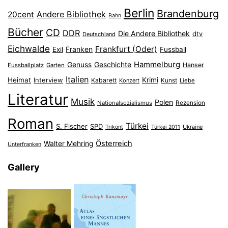
Berlin
Brandenburg
Andere Bibliothek
20cent
Bahn
Bücher
CD
DDR
Die Andere Bibliothek
dtv
Deutschland
Eichwalde
Frankfurt (Oder)
Franken
Exil
Fussball
Hammelburg
Genuss
Geschichte
Hanser
Fussballplatz
Garten
Italien
Heimat
Interview
Krimi
Kabarett
Konzert
Kunst
Liebe
Literatur
Musik
Polen
Nationalsozialismus
Rezension
Roman
Türkei
S. Fischer
SPD
Ukraine
Trikont
Türkei 2011
Österreich
Walter Mehring
Unterfranken
Gallery