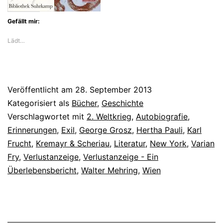
Gefällt mir:
Lädt…
Veröffentlicht am
28. September 2013
Kategorisiert als
Bücher
,
Geschichte
Verschlagwortet mit
2. Weltkrieg
,
Autobiografie
,
Erinnerungen
,
Exil
,
George Grosz
,
Hertha Pauli
,
Karl
Frucht
,
Kremayr & Scheriau
,
Literatur
,
New York
,
Varian
Fry
,
Verlustanzeige
,
Verlustanzeige - Ein
Überlebensbericht
,
Walter Mehring
,
Wien