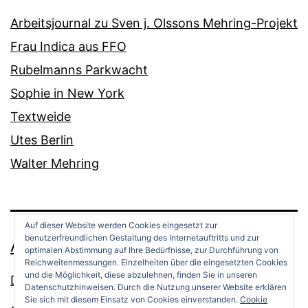
Arbeitsjournal zu Sven j. Olssons Mehring-Projekt
Frau Indica aus FFO
Rubelmanns Parkwacht
Sophie in New York
Textweide
Utes Berlin
Walter Mehring
Auf dieser Website werden Cookies eingesetzt zur
benutzerfreundlichen Gestaltung des Internetauftritts und zur
ANDREAS OPPERMANN
optimalen Abstimmung auf Ihre Bedürfnisse, zur Durchführung von
Reichweitenmessungen. Einzelheiten über die eingesetzten Cookies
und die Möglichkeit, diese abzulehnen, finden Sie in unseren
Datenschutz
Datenschutzhinweisen. Durch die Nutzung unserer Website erklären
Sie sich mit diesem Einsatz von Cookies einverstanden.
Cookie