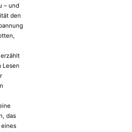
au – und
ität den
Spannung
otten,
 erzählt
m Lesen
r
en
eine
n, das
 eines