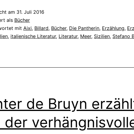
icht am
31. Juli 2016
ert als
Bücher
wortet mit
Aixi
,
Billard
,
Bücher
,
Die Pantherin
,
Erzählung
,
Er
alien
,
italienische Literatur
,
Literatur
,
Meer
,
Sizilien
,
Stefano 
ter de Bruyn erzähl
 der verhängnisvoll