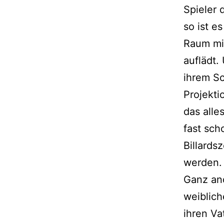
Spieler 
so ist e
Raum mit
auflädt.
ihrem Sc
Projekti
das alle
fast sch
Billards
werden.
Ganz and
weiblich
ihren Va