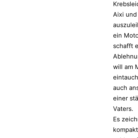
Krebslei
Aixi und
auszulei
ein Moto
schafft 
Ablehnun
will am 
eintauch
auch ans
einer st
Vaters.
Es zeich
kompakt 