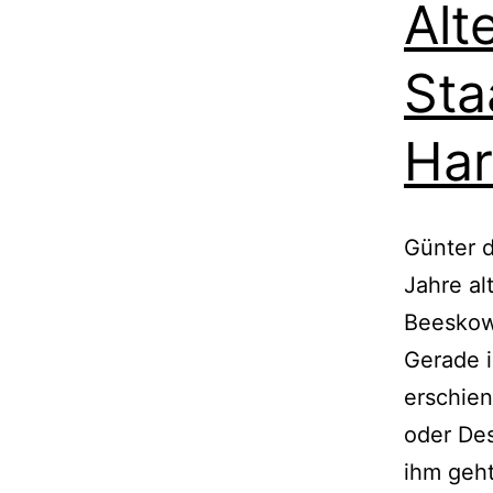
Alt
Sta
Har
Günter d
Jahre al
Beeskow
Gerade i
erschie
oder Des
ihm geht