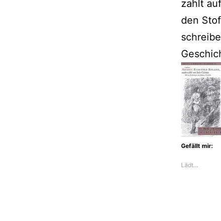
zahlt au
den Stof
schreibe
Geschic
Gefällt mir:
Lädt…