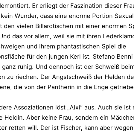
demontiert. Er erliegt der Faszination dieser Fr
s kein Wunder, dass eine enorme Portion Sexual
 den vielen Billardtischen mit einer enormen 
 Und das vor allem, weil sie mit ihren Lederklam
hweigen und ihrem phantastischen Spiel die
onsfläche für den jungen Kerl ist. Stefano Benni
s ganz ruhig. Und dennoch ist der Schweiß bei
on zu riechen. Der Angstschweiß der Helden de
zene, die von der Pantherin in die Enge getrieb
ere Assoziationen löst „Aixi“ aus. Auch sie ist 
e Heldin. Aber keine Frau, sondern ein Mädche
ter retten will. Der ist Fischer, kann aber wegen