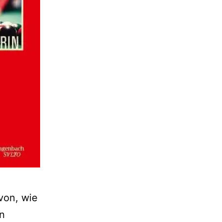
von, wie
en