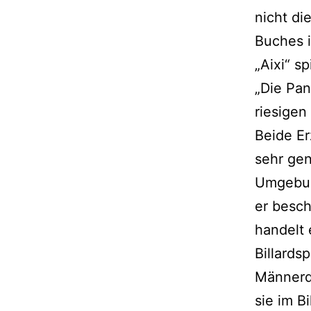
nicht d
Buches i
„Aixi“ sp
„Die Pan
riesigen 
Beide Er
sehr gen
Umgebun
er besch
handelt 
Billardsp
Männerdo
sie im B