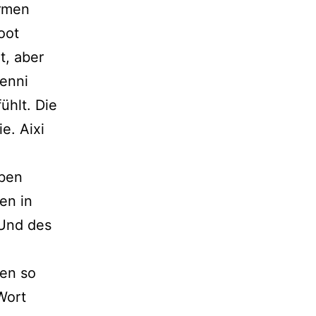
armen
oot
t, aber
Benni
ühlt. Die
e. Aixi
eben
en in
 Und des
gen so
Wort