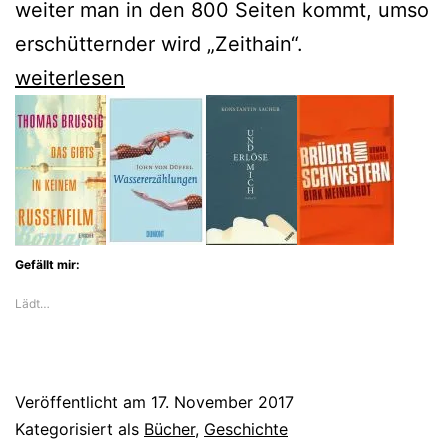
weiter man in den 800 Seiten kommt, umso
erschütternder wird „Zeithain“.
In
weiterlesen
Zeithain
setzt
Michael
Roes
Hans
Gefällt mir:
Hermann
Lädt…
Katte
ein
Denkmal
Veröffentlicht am
17. November 2017
Kategorisiert als
Bücher
,
Geschichte