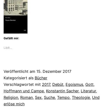
von
Konstantin
Sacher
Gefällt mir:
Lädt…
Veröffentlicht am
15. Dezember 2017
Kategorisiert als
Bücher
Verschlagwortet mit
2017
,
Debüt
,
Egoismus
,
Gott
,
Hoffmann und Campe
,
Konstantin Sacher
,
Literatur
,
Religion
,
Roman
,
Sex
,
Suche
,
Tempo
,
Theologie
,
Und
erlöse mich