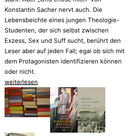
Konstantin Sacher nervt auch. Die
Lebensbeichte eines jungen Theologie-
Studenten, der sich selbst zwischen
Exzess, Sex und Suff sucht, berührt den
Leser aber auf jeden Fall; egal ob sich mit
dem Protagonisten identifizieren können
oder nicht.
„Und
weiterlesen
erlöse
mich“:
Das
verstörende
Debüt