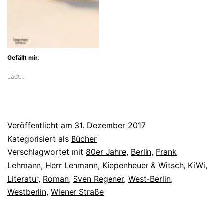
Gefällt mir:
Lädt…
Veröffentlicht am
31. Dezember 2017
Kategorisiert als
Bücher
Verschlagwortet mit
80er Jahre
,
Berlin
,
Frank
Lehmann
,
Herr Lehmann
,
Kiepenheuer & Witsch
,
KiWi
,
Literatur
,
Roman
,
Sven Regener
,
West-Berlin
,
Westberlin
,
Wiener Straße