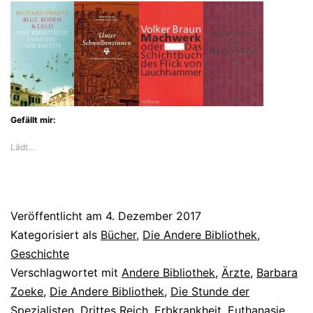
erschütternde
Euthanasie-
Roman
von
Barbara
Gefällt mir:
Zoecke
Lädt…
Veröffentlicht am
4. Dezember 2017
Kategorisiert als
Bücher
,
Die Andere Bibliothek
,
Geschichte
Verschlagwortet mit
Andere Bibliothek
,
Ärzte
,
Barbara
Zoeke
,
Die Andere Bibliothek
,
Die Stunde der
Spezialisten
,
Drittes Reich
,
Erbkrankheit
,
Euthanasie
,