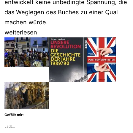
entwickelt keine unbedingte Spannung, die
das Weglegen des Buches zu einer Qual
machen würde.
Veit
weiterlesen
Heinichen
bleibt
Proteo
Laurenti
treu
Gefällt mir:
Lädt…