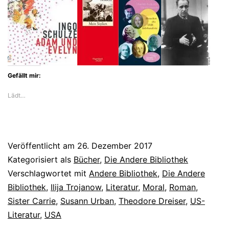
Klassiker
aus
den
USA:
Gefällt mir:
Sister
Lädt…
Carrie
Veröffentlicht am
26. Dezember 2017
Kategorisiert als
Bücher
,
Die Andere Bibliothek
Verschlagwortet mit
Andere Bibliothek
,
Die Andere
Bibliothek
,
Ilija Trojanow
,
Literatur
,
Moral
,
Roman
,
Sister Carrie
,
Susann Urban
,
Theodore Dreiser
,
US-
Literatur
,
USA