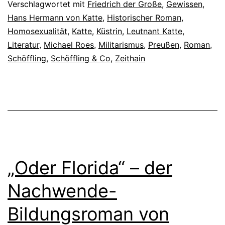
Verschlagwortet mit
Friedrich der Große
,
Gewissen
,
Hans Hermann von Katte
,
Historischer Roman
,
Homosexualität
,
Katte
,
Küstrin
,
Leutnant Katte
,
Literatur
,
Michael Roes
,
Militarismus
,
Preußen
,
Roman
,
Schöffling
,
Schöffling & Co
,
Zeithain
„Oder Florida“ – der
Nachwende-
Bildungsroman von