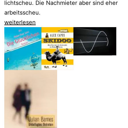
lichtscheu. Die Nachmieter aber sind eher
arbeitsscheu.
Sven
weiterlesen
Regener
lässt
Herrn
Lehmann
keine
Ruh