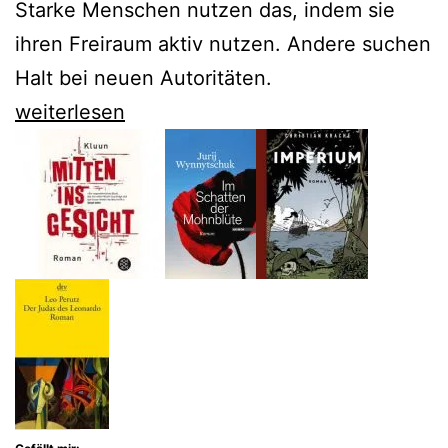
Starke Menschen nutzen das, indem sie
ihren Freiraum aktiv nutzen. Andere suchen
Halt bei neuen Autoritäten.
„Oder
weiterlesen
Florida“
–
der
Nachwende-
Bildungsroman
von
Christian
Bangel