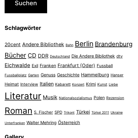
Schlagwörter
Berlin
Brandenburg
Andere Bibliothek
20cent
Bahn
Bücher
CD
DDR
Die Andere Bibliothek
dtv
Deutschland
Eichwalde
Frankfurt (Oder)
Franken
Exil
Fussball
Hammelburg
Genuss
Geschichte
Hanser
Fussballplatz
Garten
Italien
Heimat
Interview
Krimi
Kabarett
Konzert
Kunst
Liebe
Literatur
Musik
Polen
Nationalsozialismus
Rezension
Roman
Türkei
S. Fischer
SPD
Ukraine
Trikont
Türkei 2011
Österreich
Walter Mehring
Unterfranken
Gallery