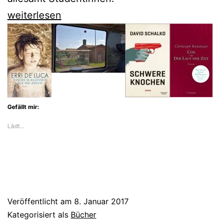
Sören
weiterlesen
Bollmann
schockt
mit
einem
Serienmörder
Gefällt mir:
an
Lädt…
Viadrina-
Studentinnen
Veröffentlicht am
8. Januar 2017
Kategorisiert als
Bücher