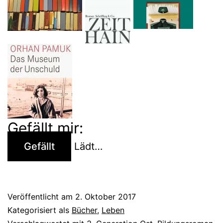
der
Nachwende-
Bildungsroman
von
Christian
Bangel
Gefällt mir:
Gefällt
Lädt…
Veröffentlicht am
2. Oktober 2017
Kategorisiert als
Bücher
,
Leben