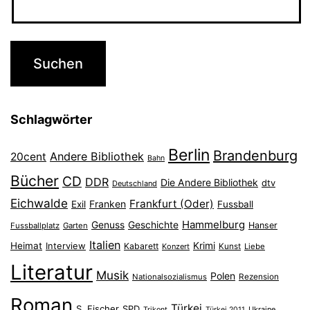
Schlagwörter
Berlin
Brandenburg
Andere Bibliothek
20cent
Bahn
Bücher
CD
DDR
Die Andere Bibliothek
dtv
Deutschland
Eichwalde
Frankfurt (Oder)
Franken
Exil
Fussball
Hammelburg
Genuss
Geschichte
Hanser
Fussballplatz
Garten
Italien
Heimat
Interview
Krimi
Kabarett
Konzert
Kunst
Liebe
Literatur
Musik
Polen
Nationalsozialismus
Rezension
Roman
Türkei
S. Fischer
SPD
Ukraine
Trikont
Türkei 2011