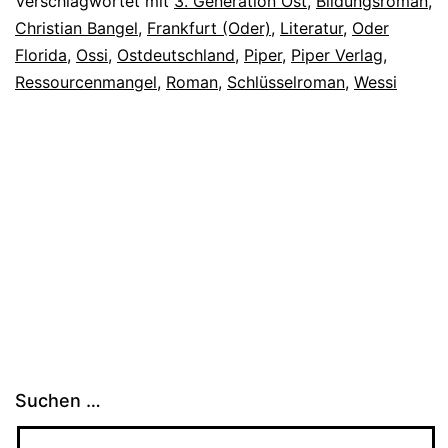
Verschlagwortet mit
3. Generation Ost
,
Bildungsroman
,
Christian Bangel
,
Frankfurt (Oder)
,
Literatur
,
Oder
Florida
,
Ossi
,
Ostdeutschland
,
Piper
,
Piper Verlag
,
Ressourcenmangel
,
Roman
,
Schlüsselroman
,
Wessi
Suchen …