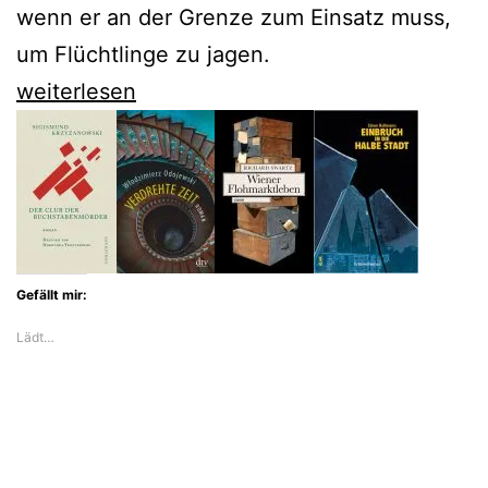
wenn er an der Grenze zum Einsatz muss,
um Flüchtlinge zu jagen.
Martin
weiterlesen
Schäuble
denkt
Trump
gnadenlos
zu
Gefällt mir:
Ende
Lädt…