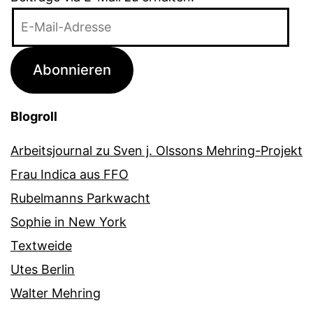
E-
Mail-
Adresse
Abonnieren
Blogroll
Arbeitsjournal zu Sven j. Olssons Mehring-Projekt
Frau Indica aus FFO
Rubelmanns Parkwacht
Sophie in New York
Textweide
Utes Berlin
Walter Mehring