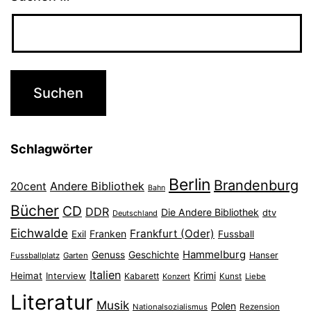
Schlagwörter
Berlin
Brandenburg
Andere Bibliothek
20cent
Bahn
Bücher
CD
DDR
Die Andere Bibliothek
dtv
Deutschland
Eichwalde
Frankfurt (Oder)
Franken
Exil
Fussball
Hammelburg
Genuss
Geschichte
Hanser
Fussballplatz
Garten
Italien
Heimat
Interview
Krimi
Kabarett
Konzert
Kunst
Liebe
Literatur
Musik
Polen
Nationalsozialismus
Rezension