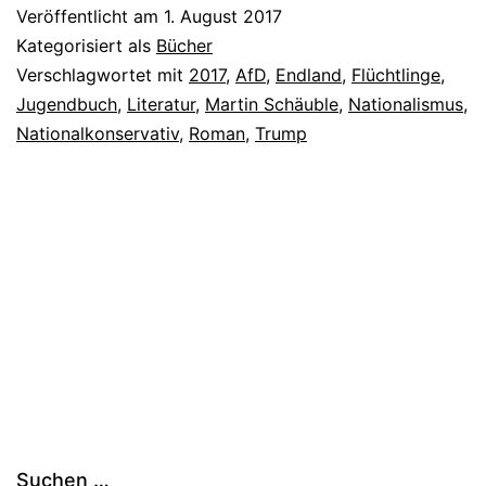
Veröffentlicht am
1. August 2017
Kategorisiert als
Bücher
Verschlagwortet mit
2017
,
AfD
,
Endland
,
Flüchtlinge
,
Jugendbuch
,
Literatur
,
Martin Schäuble
,
Nationalismus
,
Nationalkonservativ
,
Roman
,
Trump
Suchen …