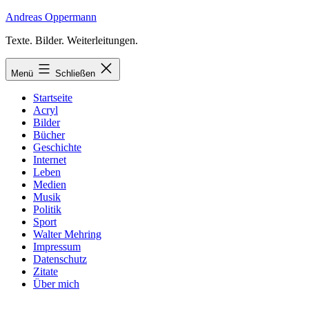
Zum
Andreas Oppermann
Inhalt
Texte. Bilder. Weiterleitungen.
springen
Menü
Schließen
Startseite
Acryl
Bilder
Bücher
Geschichte
Internet
Leben
Medien
Musik
Politik
Sport
Walter Mehring
Impressum
Datenschutz
Zitate
Über mich