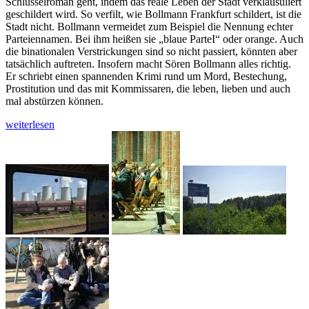
Schlüsselroman geht, indem das reale Leben der Stadt verklausuliert
geschildert wird. So verfilt, wie Bollmann Frankfurt schildert, ist die
Stadt nicht. Bollmann vermeidet zum Beispiel die Nennung echter
Parteiennamen. Bei ihm heißen sie „blaue ParteI“ oder orange. Auch
die binationalen Verstrickungen sind so nicht passiert, könnten aber
tatsächlich auftreten. Insofern macht Sören Bollmann alles richtig.
Er schriebt einen spannenden Krimi rund um Mord, Bestechung,
Prostitution und das mit Kommissaren, die leben, lieben und auch
mal abstürzen können.
Sören
weiterlesen
Bollmann
macht
Frankfurt
und
Slubice
zur
Krimi-
Stadt