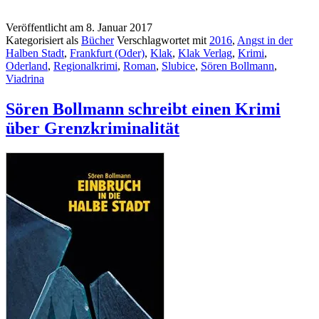
Veröffentlicht am
8. Januar 2017
Kategorisiert als
Bücher
Verschlagwortet mit
2016
,
Angst in der
Halben Stadt
,
Frankfurt (Oder)
,
Klak
,
Klak Verlag
,
Krimi
,
Oderland
,
Regionalkrimi
,
Roman
,
Slubice
,
Sören Bollmann
,
Viadrina
Sören Bollmann schreibt einen Krimi
über Grenzkriminalität