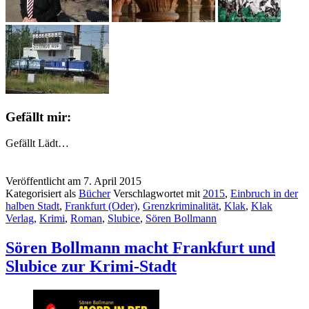
Gefällt mir:
Gefällt
Lädt…
Veröffentlicht am
7. April 2015
Kategorisiert als
Bücher
Verschlagwortet mit
2015
,
Einbruch in der
halben Stadt
,
Frankfurt (Oder)
,
Grenzkriminalität
,
Klak
,
Klak
Verlag
,
Krimi
,
Roman
,
Slubice
,
Sören Bollmann
Sören Bollmann macht Frankfurt und
Slubice zur Krimi-Stadt