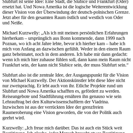
Slubfurt ist seine Idee: Eine Stadt, die Slubice und Frankfurt (Oder)
ersetzt hat. Und Nowa Amerika ist die logische Weiterentwicklung
dieser Vision von der Überwindung der deutsch-polnischen Grenze.
Jetzt aber für den gesamten Raum östlich und westlich von Oder
und Neiße.
Michael Kurzwelly: „Als ich mit meinen persönlichen Erfahrungen
hierherkam – ursprünglich aus Bonn kommende, dann 1999 nach
Poznan, wo ich acht Jahre lebte, bevor ich hierher kam – habe ich
mich von Anfang an dazwischen gefühlt. Weder in den einem Raum
ganz beheimatet, noch in dem anderen. Ich habe mir dann gedacht:
wenn ich mich hier zuhause fühlen soll, dann kann mein Raum nicht
Frankfurt sein, der kann nicht Slubice sein, der muss Slubfurt sein.“
Slubfurt also ist die zentrale Idee, der Ausgangspunkt für die Vision
von Michael Kurzwelly. Der Aktionskünstler lebt diese Idee nicht
nur zweisprachig. Er lebt auch von ihr. Etliche Projekte rund um
Slubfurt und Nowa Amerika schafften es, gefördert zu werden.
Reiseangebote und Stadtführung ernähren ihn genauso wie sein
Lehrauftrag bei den Kulturwissenschaftlern der Viadrina.
Inzwischen ist aus der verrückten Idee der grenzfreien
Raumeroberung eine Vision geworden, die von der Politik auch
geehrt wird.
Kurzwelly: „Ich freue mich darüber. Das ist auch ein Stück weit