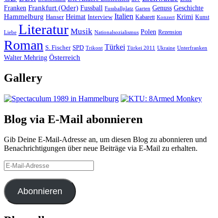
Frankfurt (Oder)
Franken
Fussball
Genuss
Geschichte
Fussballplatz
Garten
Italien
Hammelburg
Heimat
Interview
Krimi
Hanser
Kabarett
Kunst
Konzert
Literatur
Musik
Polen
Rezension
Liebe
Nationalsozialismus
Roman
Türkei
S. Fischer
SPD
Ukraine
Trikont
Türkei 2011
Unterfranken
Österreich
Walter Mehring
Gallery
Blog via E-Mail abonnieren
Gib Deine E-Mail-Adresse an, um diesen Blog zu abonnieren und
Benachrichtigungen über neue Beiträge via E-Mail zu erhalten.
E-
Mail-
Adresse
Abonnieren