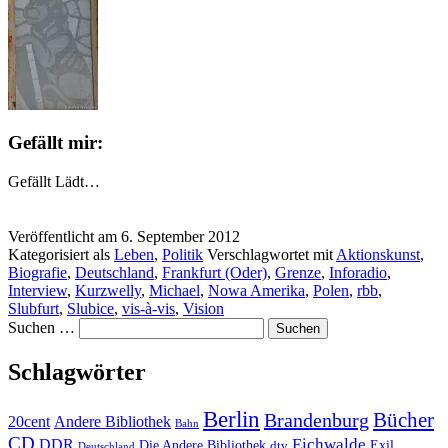
Gefällt mir:
Gefällt
Lädt…
Veröffentlicht am
6. September 2012
Kategorisiert als
Leben
,
Politik
Verschlagwortet mit
Aktionskunst
,
Biografie
,
Deutschland
,
Frankfurt (Oder)
,
Grenze
,
Inforadio
,
Interview
,
Kurzwelly
,
Michael
,
Nowa Amerika
,
Polen
,
rbb
,
Slubfurt
,
Slubice
,
vis-à-vis
,
Vision
Suchen …
Schlagwörter
Berlin
Bücher
Brandenburg
20cent
Andere Bibliothek
Bahn
CD
Eichwalde
DDR
Die Andere Bibliothek
dtv
Exil
Deutschland