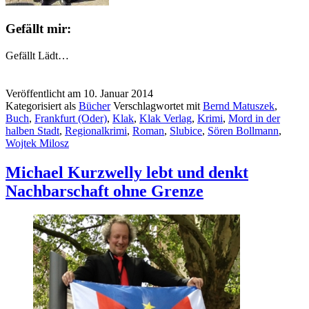
Gefällt mir:
Gefällt
Lädt…
Veröffentlicht am
10. Januar 2014
Kategorisiert als
Bücher
Verschlagwortet mit
Bernd Matuszek
,
Buch
,
Frankfurt (Oder)
,
Klak
,
Klak Verlag
,
Krimi
,
Mord in der
halben Stadt
,
Regionalkrimi
,
Roman
,
Slubice
,
Sören Bollmann
,
Wojtek Milosz
Michael Kurzwelly lebt und denkt
Nachbarschaft ohne Grenze