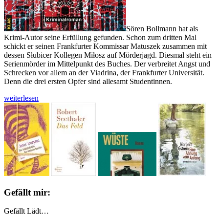
Sören Bollmann hat als
Krimi-Autor seine Erfüllung gefunden. Schon zum dritten Mal
schickt er seinen Frankfurter Kommissar Matuszek zusammen mit
dessen Słubicer Kollegen Miłosz auf Mörderjagd. Diesmal steht ein
Serienmörder im Mittelpunkt des Buches. Der verbreitet Angst und
Schrecken vor allem an der Viadrina, der Frankfurter Universität.
Denn die drei ersten Opfer sind allesamt Studentinnen.
Sören
weiterlesen
Bollmann
schockt
mit
einem
Serienmörder
an
Viadrina-
Studentinnen
Gefällt mir:
Gefällt
Lädt…