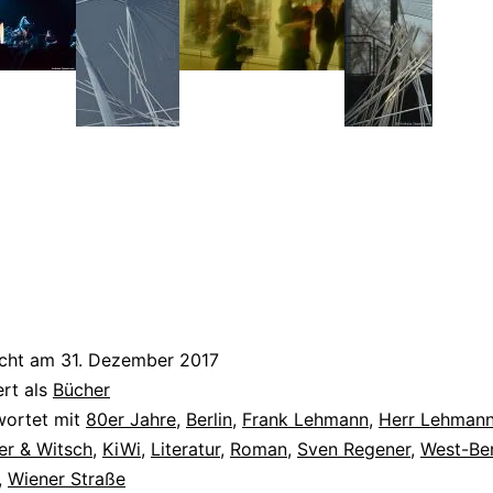
n
icht am
31. Dezember 2017
ert als
Bücher
wortet mit
80er Jahre
,
Berlin
,
Frank Lehmann
,
Herr Lehman
er & Witsch
,
KiWi
,
Literatur
,
Roman
,
Sven Regener
,
West-Ber
,
Wiener Straße