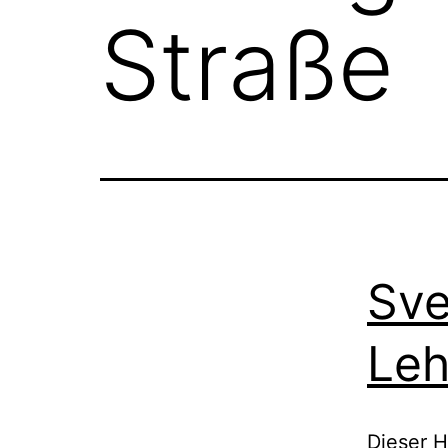
Straße
Sve
Leh
Dieser H