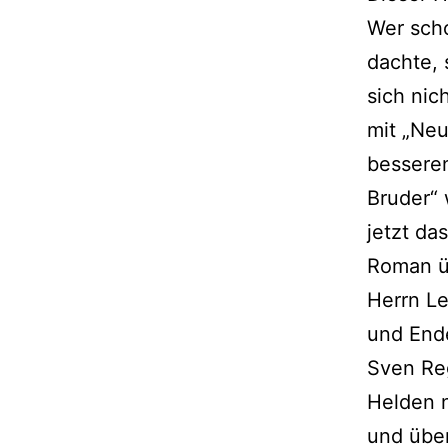
Wer sch
dachte, 
sich nic
mit „Neu
besseren
Bruder“ 
jetzt da
Roman üb
Herrn L
und Ende
Sven Reg
Helden 
und über