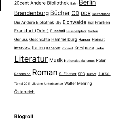
Berlin
Andere Bibliothek
20cent
Bahn
Bücher
Brandenburg
CD
DDR
Deutschland
Eichwalde
Die Andere Bibliothek
Franken
dtv
Exil
Frankfurt (Oder)
Fussball
Fussballplatz
Garten
Hammelburg
Genuss
Geschichte
Heimat
Hanser
Italien
Interview
Krimi
Kabarett
Konzert
Kunst
Liebe
Literatur
Musik
Polen
Nationalsozialismus
Roman
Türkei
S. Fischer
SPD
Rezension
Trikont
Walter Mehring
Ukraine
Türkei 2011
Unterfranken
Österreich
Blogroll