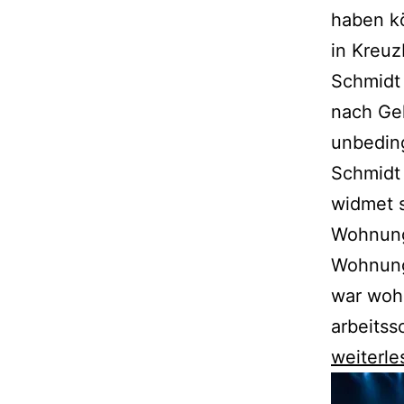
haben kö
in Kreuz
Schmidt
nach Gel
unbeding
Schmidt 
widmet s
Wohnung
Wohnung
war wohl
arbeitss
Sven
weiterle
Regener