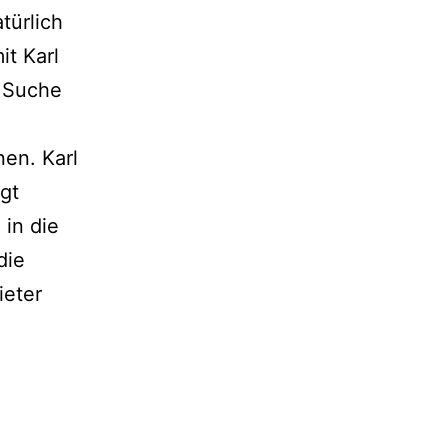
türlich
t Karl
r Suche
en. Karl
gt
 in die
die
ieter