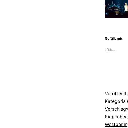
lässt
Herrn
Lehman
keine
Gefällt mir:
Ruh
Lädt…
Veröffentl
Kategorisi
Verschlag
Kiepenheu
Westberlin