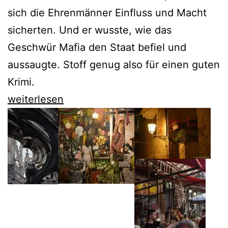
sich die Ehrenmänner Einfluss und Macht
sicherten. Und er wusste, wie das
Geschwür Mafia den Staat befiel und
aussaugte. Stoff genug also für einen guten
Krimi.
„Der
weiterlesen
Zusammenhang“
von
Leonardo
Sciascia
ist
ein
Labyrinth