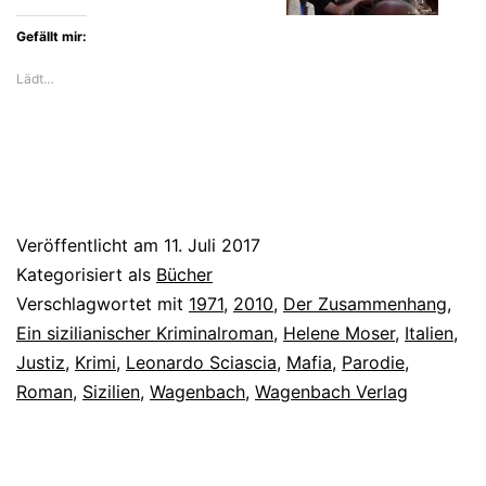
Gefällt mir:
Lädt…
Veröffentlicht am
11. Juli 2017
Kategorisiert als
Bücher
Verschlagwortet mit
1971
,
2010
,
Der Zusammenhang
,
Ein sizilianischer Kriminalroman
,
Helene Moser
,
Italien
,
Justiz
,
Krimi
,
Leonardo Sciascia
,
Mafia
,
Parodie
,
Roman
,
Sizilien
,
Wagenbach
,
Wagenbach Verlag