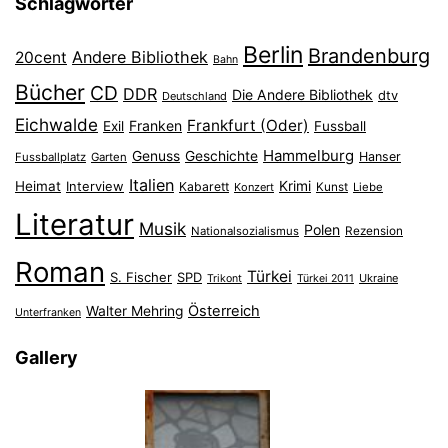
Schlagwörter
Berlin
Brandenburg
Andere Bibliothek
20cent
Bahn
Bücher
CD
DDR
Die Andere Bibliothek
dtv
Deutschland
Eichwalde
Frankfurt (Oder)
Franken
Exil
Fussball
Hammelburg
Genuss
Geschichte
Hanser
Fussballplatz
Garten
Italien
Heimat
Interview
Krimi
Kabarett
Konzert
Kunst
Liebe
Literatur
Musik
Polen
Nationalsozialismus
Rezension
Roman
Türkei
S. Fischer
SPD
Ukraine
Trikont
Türkei 2011
Österreich
Walter Mehring
Unterfranken
Gallery