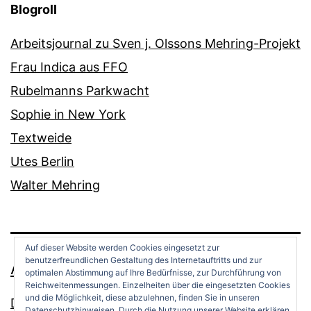
Blogroll
Arbeitsjournal zu Sven j. Olssons Mehring-Projekt
Frau Indica aus FFO
Rubelmanns Parkwacht
Sophie in New York
Textweide
Utes Berlin
Walter Mehring
Auf dieser Website werden Cookies eingesetzt zur
benutzerfreundlichen Gestaltung des Internetauftritts und zur
ANDREAS OPPERMANN
optimalen Abstimmung auf Ihre Bedürfnisse, zur Durchführung von
Reichweitenmessungen. Einzelheiten über die eingesetzten Cookies
und die Möglichkeit, diese abzulehnen, finden Sie in unseren
Datenschutz
Datenschutzhinweisen. Durch die Nutzung unserer Website erklären