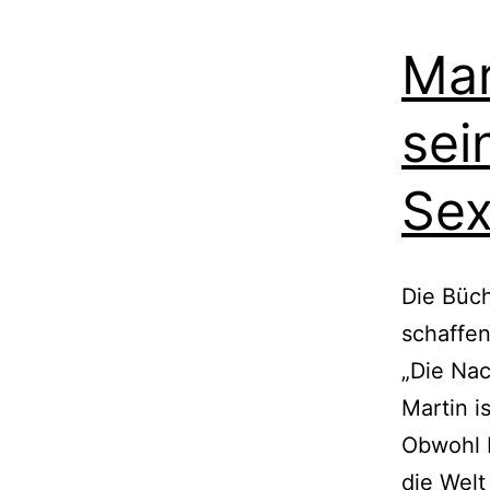
Mar
sei
Sex
Die Büch
schaffen
„Die Na
Martin i
Obwohl P
die Welt