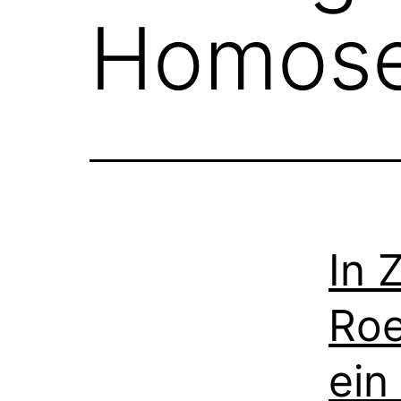
Homosex
In 
Roe
ein