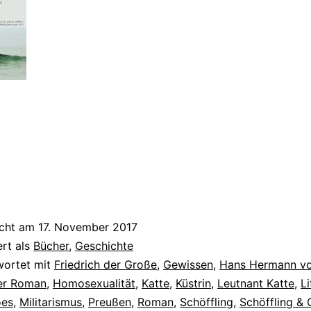
n
icht am
17. November 2017
ert als
Bücher
,
Geschichte
wortet mit
Friedrich der Große
,
Gewissen
,
Hans Hermann vo
her Roman
,
Homosexualität
,
Katte
,
Küstrin
,
Leutnant Katte
,
Li
oes
,
Militarismus
,
Preußen
,
Roman
,
Schöffling
,
Schöffling &