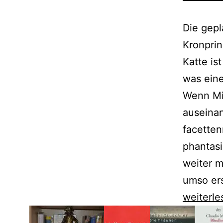
Die gepl
Kronprin
Katte ist
was ein
Wenn Mi
auseinan
facetten
phantasi
weiter 
umso ers
In
weiterle
Zeithain