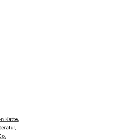
n Katte
,
teratur
,
 Co
,