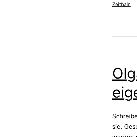
Zeithain
Olg
eig
Schreibe
sie. Ges
werden w