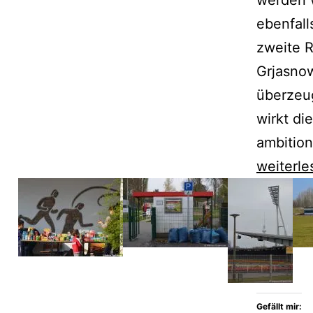
ebenfall
zweite 
Grjasnow
überzeug
wirkt di
ambition
Olga
weiterle
Grjasno
ist
vom
eigenen
Stoff
überwält
Gefällt mir: