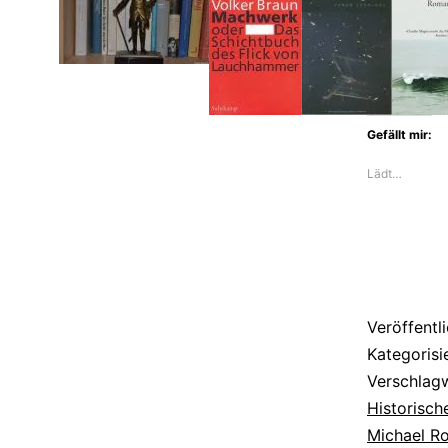
setzt
Michael
Roes
Hans
Gefällt mir:
Herman
Lädt…
Katte
ein
Denkmal
Veröffentl
Kategorisi
Verschlag
Historisc
Michael R