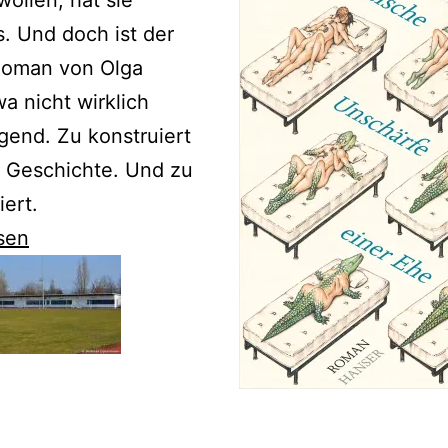
s. Und doch ist der
Roman von Olga
a nicht wirklich
end. Zu konstruiert
e Geschichte. Und zu
iert.
sen
wa
igt