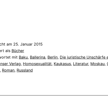
icht am
25. Januar 2015
ert als
Bücher
wortet mit
Baku
,
Ballerina
,
Berlin
,
Die juristische Unschärfe 
nser Verlag
,
Homosexualität
,
Kaukasus
,
Literatur
,
Moskau
,
,
Roman
,
Russland