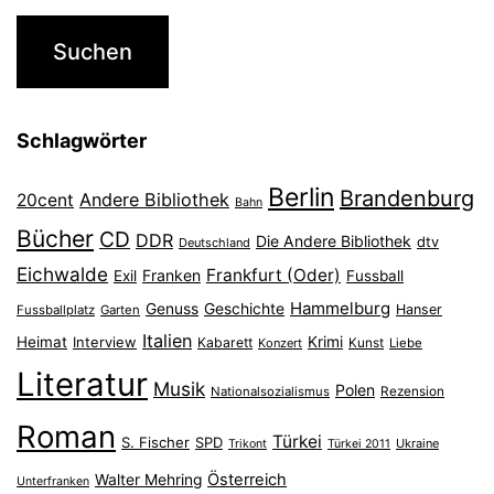
Schlagwörter
Berlin
Brandenburg
Andere Bibliothek
20cent
Bahn
Bücher
CD
DDR
Die Andere Bibliothek
dtv
Deutschland
Eichwalde
Frankfurt (Oder)
Franken
Exil
Fussball
Hammelburg
Genuss
Geschichte
Hanser
Fussballplatz
Garten
Italien
Heimat
Interview
Krimi
Kabarett
Konzert
Kunst
Liebe
Literatur
Musik
Polen
Nationalsozialismus
Rezension
Roman
Türkei
S. Fischer
SPD
Ukraine
Trikont
Türkei 2011
Österreich
Walter Mehring
Unterfranken