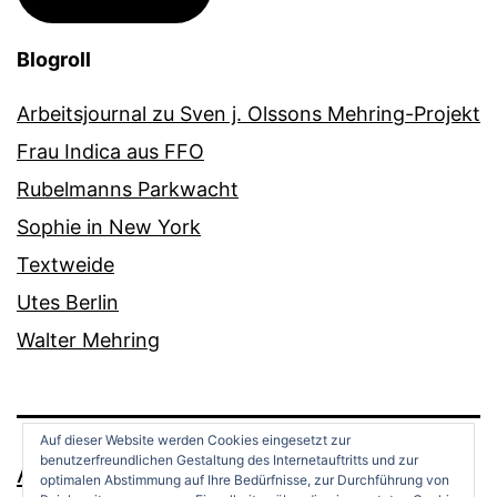
Blogroll
Arbeitsjournal zu Sven j. Olssons Mehring-Projekt
Frau Indica aus FFO
Rubelmanns Parkwacht
Sophie in New York
Textweide
Utes Berlin
Walter Mehring
Auf dieser Website werden Cookies eingesetzt zur
benutzerfreundlichen Gestaltung des Internetauftritts und zur
ANDREAS OPPERMANN
optimalen Abstimmung auf Ihre Bedürfnisse, zur Durchführung von