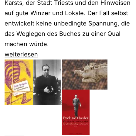
Karsts, der Stadt Triests und den Hinweisen
auf gute Winzer und Lokale. Der Fall selbst
entwickelt keine unbedingte Spannung, die
das Weglegen des Buches zu einer Qual
machen würde.
Veit
weiterlesen
Heinichen
bleibt
Proteo
Laurenti
treu