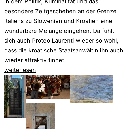
in dem Politik, Kriminalität und das
besondere Zeitgeschehen an der Grenze
Italiens zu Slowenien und Kroatien eine
wunderbare Melange eingehen. Da fühlt
sich auch Proteo Laurenti wieder so wohl,
dass die kroatische Staatsanwältin ihn auch
wieder attraktiv findet.
Veit
weiterlesen
Heinichen
nimmt
sich
Südtirols
Privilegien
und