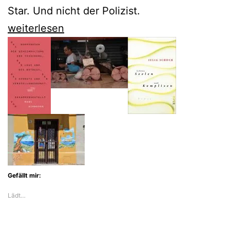
Star. Und nicht der Polizist.
Mit
weiterlesen
Espresso
schmeckt
der
neue
Veit
Heinichen
noch
besser
Gefällt mir:
Lädt…