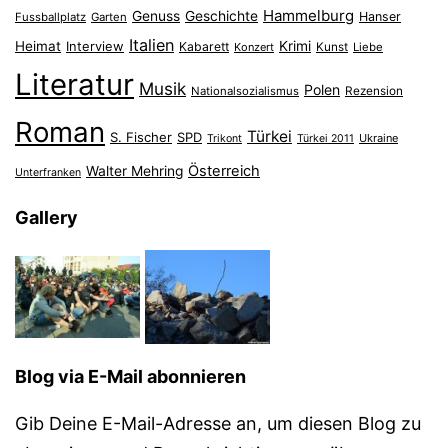
Hammelburg
Genuss
Geschichte
Hanser
Fussballplatz
Garten
Italien
Heimat
Interview
Krimi
Kabarett
Konzert
Kunst
Liebe
Literatur
Musik
Polen
Nationalsozialismus
Rezension
Roman
Türkei
S. Fischer
SPD
Ukraine
Trikont
Türkei 2011
Österreich
Walter Mehring
Unterfranken
Gallery
Blog via E-Mail abonnieren
Gib Deine E-Mail-Adresse an, um diesen Blog zu