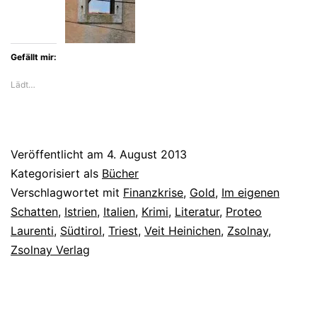
Nationalismus
vor
Gefällt mir:
Lädt…
Veröffentlicht am
4. August 2013
Kategorisiert als
Bücher
Verschlagwortet mit
Finanzkrise
,
Gold
,
Im eigenen
Schatten
,
Istrien
,
Italien
,
Krimi
,
Literatur
,
Proteo
Laurenti
,
Südtirol
,
Triest
,
Veit Heinichen
,
Zsolnay
,
Zsolnay Verlag