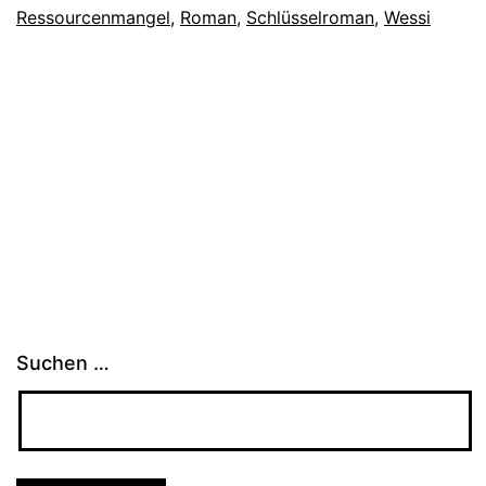
Ressourcenmangel
,
Roman
,
Schlüsselroman
,
Wessi
Suchen …