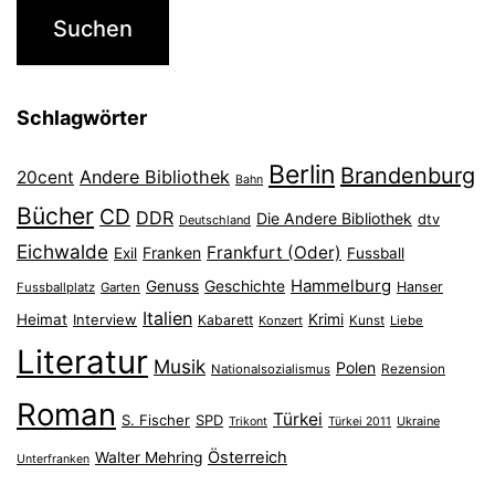
Schlagwörter
Berlin
Brandenburg
Andere Bibliothek
20cent
Bahn
Bücher
CD
DDR
Die Andere Bibliothek
dtv
Deutschland
Eichwalde
Frankfurt (Oder)
Franken
Exil
Fussball
Hammelburg
Genuss
Geschichte
Hanser
Fussballplatz
Garten
Italien
Heimat
Interview
Krimi
Kabarett
Konzert
Kunst
Liebe
Literatur
Musik
Polen
Nationalsozialismus
Rezension
Roman
Türkei
S. Fischer
SPD
Ukraine
Trikont
Türkei 2011
Österreich
Walter Mehring
Unterfranken