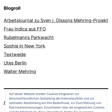
Blogroll
Arbeitsjournal zu Sven j. Olssons Mehring-Projekt
Frau Indica aus FFO
Rubelmanns Parkwacht
Sophie in New York
Textweide
Utes Berlin
Walter Mehring
Auf dieser Website werden Cookies eingesetzt zur
benutzerfreundlichen Gestaltung des Internetauftritts und zur
ANDREAS OPPERMANN
optimalen Abstimmung auf Ihre Bedürfnisse, zur Durchführung von
Reichweitenmessungen. Einzelheiten über die eingesetzten Cookies
und die Möglichkeit, diese abzulehnen, finden Sie in unseren