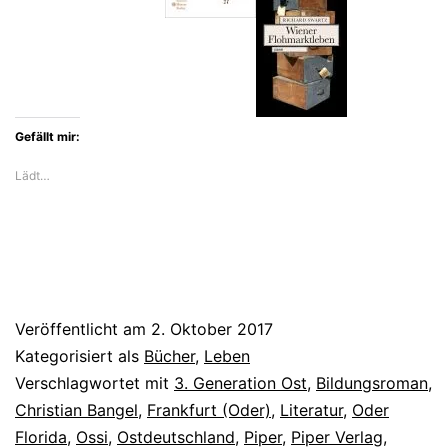
Bildungsroman
von
Christian
Bangel
Gefällt mir:
Lädt…
Veröffentlicht am
2. Oktober 2017
Kategorisiert als
Bücher
,
Leben
Verschlagwortet mit
3. Generation Ost
,
Bildungsroman
,
Christian Bangel
,
Frankfurt (Oder)
,
Literatur
,
Oder
Florida
,
Ossi
,
Ostdeutschland
,
Piper
,
Piper Verlag
,