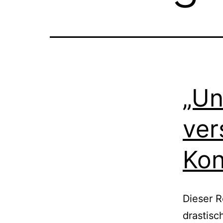
„Un
ver
Kon
Dieser R
drastisc