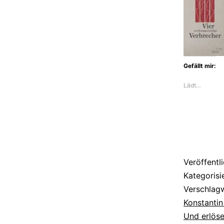
mich“:
Das
verstör
Debüt
Gefällt mir:
von
Lädt…
Konstant
Sacher
Veröffentl
Kategorisi
Verschlag
Konstantin
Und erlös