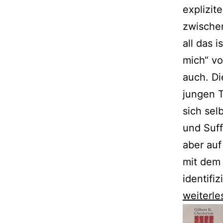
explizi
zwische
all das i
mich“ vo
auch. Di
jungen 
sich sel
und Suff
aber auf
mit dem
identifi
„Und
weiterle
erlöse