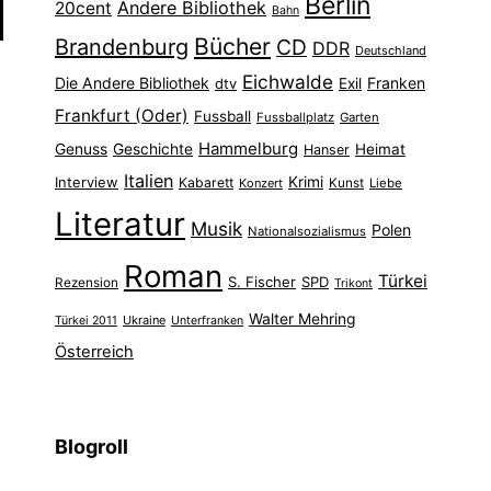
Berlin
Andere Bibliothek
20cent
Bahn
Bücher
Brandenburg
CD
DDR
Deutschland
Eichwalde
Die Andere Bibliothek
Franken
dtv
Exil
Frankfurt (Oder)
Fussball
Fussballplatz
Garten
Hammelburg
Genuss
Geschichte
Heimat
Hanser
Italien
Interview
Krimi
Kabarett
Konzert
Kunst
Liebe
Literatur
Musik
Polen
Nationalsozialismus
Roman
Türkei
S. Fischer
SPD
Rezension
Trikont
Walter Mehring
Ukraine
Türkei 2011
Unterfranken
Österreich
Blogroll