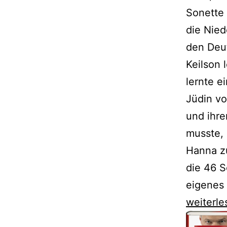
Sonette 
die Nie
den Deu
Keilson 
lernte e
Jüdin v
und ihre
musste,
Hanna z
die 46 S
eigenes 
Hans
weiterle
Keilsons