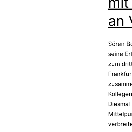
mit
an 
Sören Bo
seine Er
zum drit
Frankfu
zusamme
Kollegen
Diesmal 
Mittelpu
verbreit