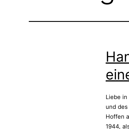
Han
ein
Liebe in
und des 
Hoffen a
1944, al