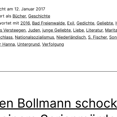
icht am
12. Januar 2017
ert als
Bücher
,
Geschichte
wortet mit
2016
,
Bad Freienwalde
,
Exil
,
Gedichte
,
Geliebte
,
s Versteegen
,
Juden
,
junge Geliebte
,
Liebe
,
Literatur
,
Marita
chlass
,
Nationalsozialismus
,
Niederländisch
,
S. Fischer
,
Son
ür Hanna
,
Untergrund
,
Verfolgung
en Bollmann schock