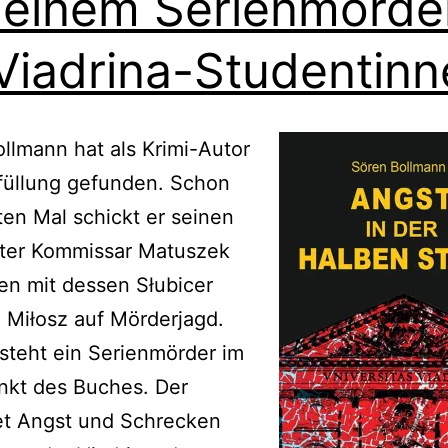
 einem Serienmörde
Viadrina-Studentinn
llmann hat als Krimi-Autor
füllung gefunden. Schon
ten Mal schickt er seinen
rter Kommissar Matuszek
n mit dessen Słubicer
 Miłosz auf Mörderjagd.
steht ein Serienmörder im
nkt des Buches. Der
et Angst und Schrecken