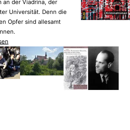
m an der Viadrina, der
ter Universität. Denn die
ten Opfer sind allesamt
innen.
sen
n
örder
-
innen