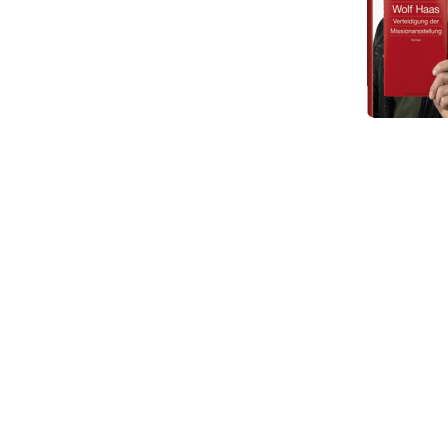
Sonette
einer
verbote
Liebe