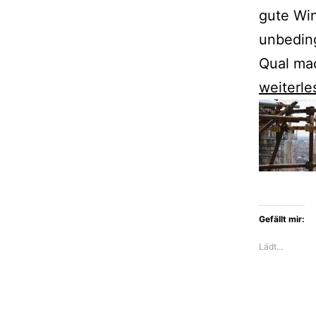
gute Win
unbedin
Qual ma
Veit
weiterle
Heinich
bleibt
Proteo
Laurenti
treu
Gefällt mir:
Lädt…