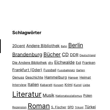
Schlagwörter
Berlin
Andere Bibliothek
20cent
Bahn
Bücher
Brandenburg
CD
DDR
Deutschland
Eichwalde
Die Andere Bibliothek
Franken
dtv
Exil
Frankfurt (Oder)
Fussball
Fussballplatz
Garten
Hammelburg
Genuss
Geschichte
Heimat
Hanser
Italien
Interview
Krimi
Kabarett
Konzert
Kunst
Liebe
Literatur
Musik
Polen
Nationalsozialismus
Roman
Türkei
S. Fischer
SPD
Rezension
Trikont