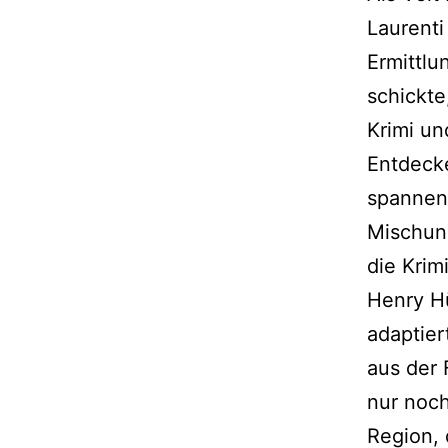
Laurenti
Ermittlu
schickte
Krimi un
Entdecke
spannen
Mischun
die Krim
Henry H
adaptier
aus der 
nur noc
Region, 