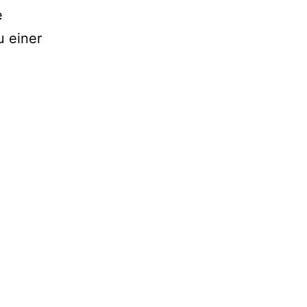
e
 einer