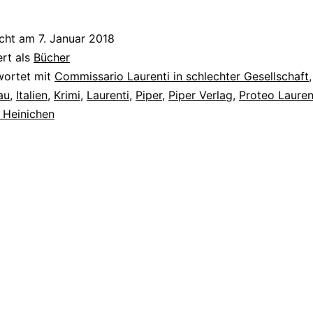
icht am
7. Januar 2018
ert als
Bücher
wortet mit
Commissario Laurenti in schlechter Gesellschaft
au
,
Italien
,
Krimi
,
Laurenti
,
Piper
,
Piper Verlag
,
Proteo Lauren
t Heinichen