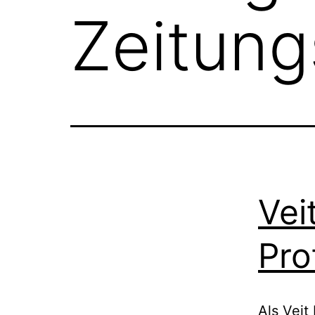
Zeitung
Vei
Pro
Als Veit