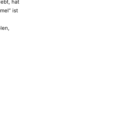
lebt, hat
mel“ ist
len,