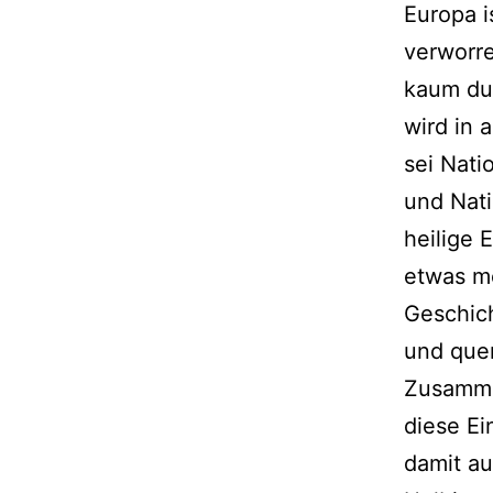
Europa i
verworre
kaum du
wird in 
sei Nati
und Nati
heilige 
etwas me
Geschich
und quer
Zusamme
diese Ei
damit au