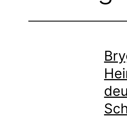
Bry
Hei
deu
Sch