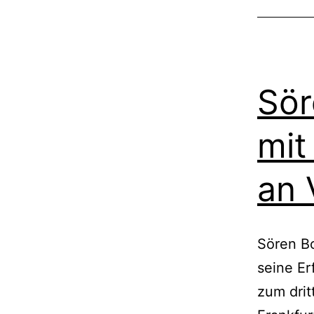
Sör
mit
an 
Sören Bo
seine Er
zum drit