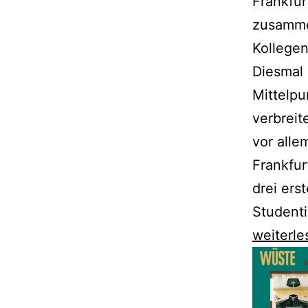
Frankfu
zusamme
Kollegen
Diesmal 
Mittelpu
verbreit
vor alle
Frankfur
drei ers
Student
Sören
weiterle
Bollman
schockt
mit