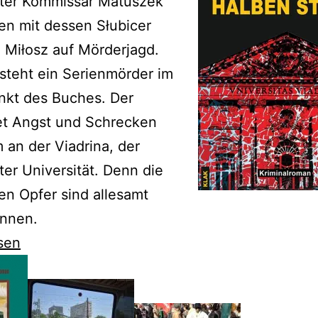
rter Kommissar Matuszek
n mit dessen Słubicer
 Miłosz auf Mörderjagd.
steht ein Serienmörder im
nkt des Buches. Der
et Angst und Schrecken
m an der Viadrina, der
ter Universität. Denn die
ten Opfer sind allesamt
innen.
sen
n