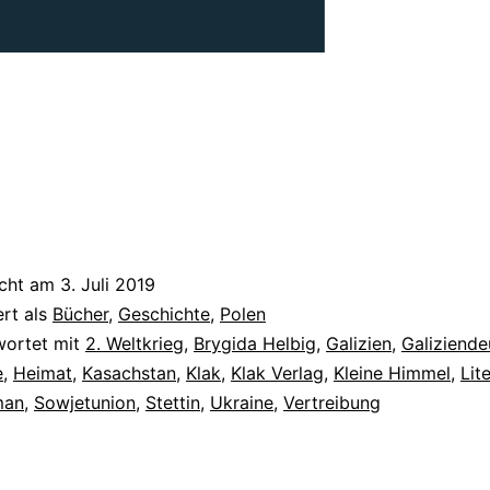
icht am
3. Juli 2019
ert als
Bücher
,
Geschichte
,
Polen
wortet mit
2. Weltkrieg
,
Brygida Helbig
,
Galizien
,
Galiziende
e
,
Heimat
,
Kasachstan
,
Klak
,
Klak Verlag
,
Kleine Himmel
,
Lit
man
,
Sowjetunion
,
Stettin
,
Ukraine
,
Vertreibung