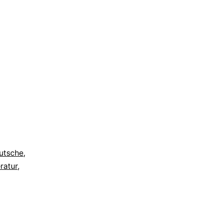
utsche
,
eratur
,