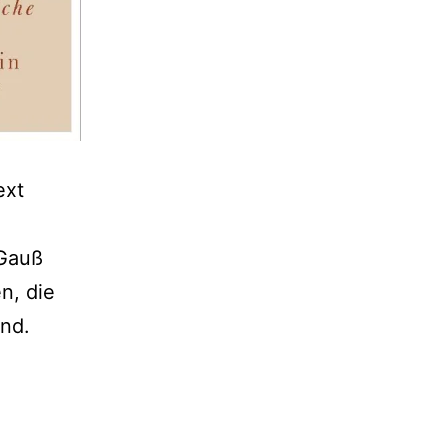
ext
 Gauß
n, die
ind.