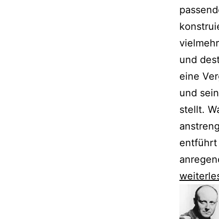
passend
konstrui
vielmeh
und dest
eine Ver
und sein
stellt. W
anstreng
entführt
anregend
Zum
weiterle
65.
Geburts