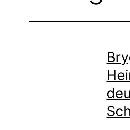
Bry
Hei
deu
Sch