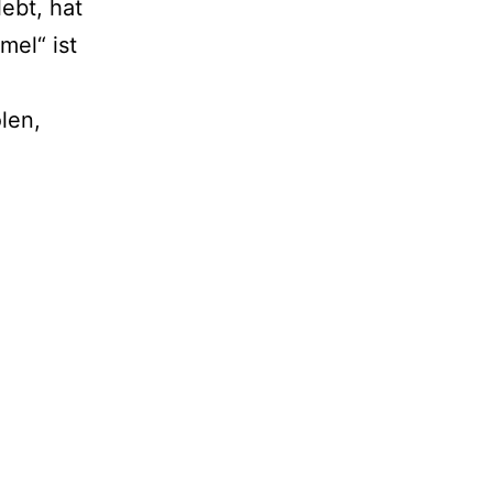
lebt, hat
mel“ ist
len,