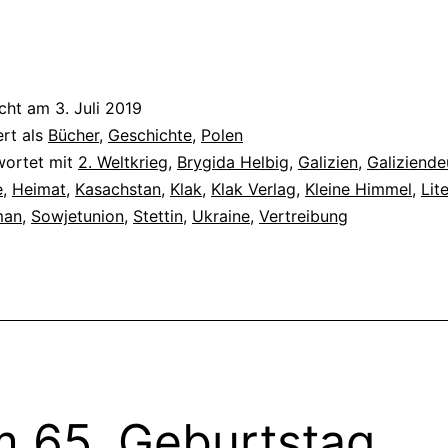
le
icht am
3. Juli 2019
ert als
Bücher
,
Geschichte
,
Polen
wortet mit
2. Weltkrieg
,
Brygida Helbig
,
Galizien
,
Galiziende
e
,
Heimat
,
Kasachstan
,
Klak
,
Klak Verlag
,
Kleine Himmel
,
Lit
man
,
Sowjetunion
,
Stettin
,
Ukraine
,
Vertreibung
 65. Geburtstag