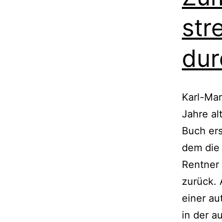
str
dur
Karl-Ma
Jahre al
Buch ers
dem die
Rentner 
zurück. 
einer au
in der a