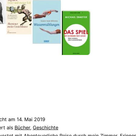
icht am
14. Mai 2019
ert als
Bücher
,
Geschichte
wortet mit
Abenteuerliche Reise durch mein Zimmer
,
Erinne