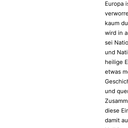
Europa i
verworre
kaum du
wird in 
sei Nati
und Nati
heilige 
etwas me
Geschich
und quer
Zusamme
diese Ei
damit au