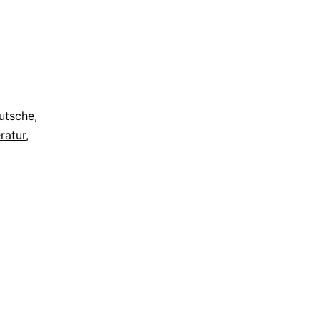
utsche
,
eratur
,