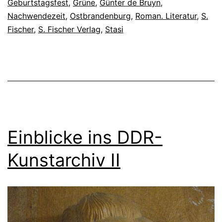
Geburtstagsfest
,
Grüne
,
Günter de Bruyn
,
Nachwendezeit
,
Ostbrandenburg
,
Roman. Literatur
,
S.
Fischer
,
S. Fischer Verlag
,
Stasi
Einblicke ins DDR-
Kunstarchiv II