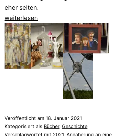
eher selten.
Siehdichum:
weiterlesen
Uwe
Rada
entdeckt
eine
Landschaft
in
Brandenburg
Veröffentlicht am
18. Januar 2021
Kategorisiert als
Bücher
,
Geschichte
Verschlagwortet mit
2021
,
Annäherung an eine