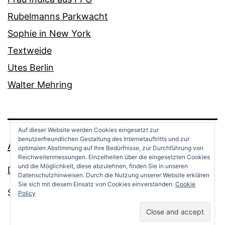
Rubelmanns Parkwacht
Sophie in New York
Textweide
Utes Berlin
Walter Mehring
Auf dieser Website werden Cookies eingesetzt zur
benutzerfreundlichen Gestaltung des Internetauftritts und zur
ANDREAS OPPERMANN
optimalen Abstimmung auf Ihre Bedürfnisse, zur Durchführung von
Reichweitenmessungen. Einzelheiten über die eingesetzten Cookies
und die Möglichkeit, diese abzulehnen, finden Sie in unseren
Datenschutz
Datenschutzhinweisen. Durch die Nutzung unserer Website erklären
Sie sich mit diesem Einsatz von Cookies einverstanden.
Cookie
Stolz präsentiert von
WordPress
.
Policy