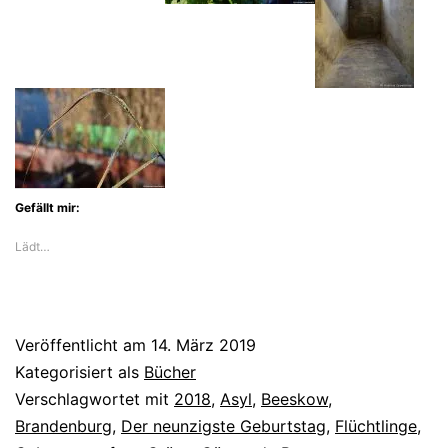
de
Bruyn
überzeugt
Gefällt mir:
Lädt…
Veröffentlicht am
14. März 2019
Kategorisiert als
Bücher
Verschlagwortet mit
2018
,
Asyl
,
Beeskow
,
Brandenburg
,
Der neunzigste Geburtstag
,
Flüchtlinge
,