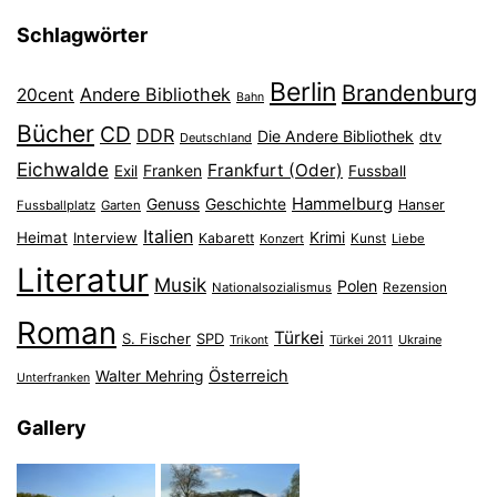
Schlagwörter
Berlin
Brandenburg
Andere Bibliothek
20cent
Bahn
Bücher
CD
DDR
Die Andere Bibliothek
dtv
Deutschland
Eichwalde
Frankfurt (Oder)
Franken
Exil
Fussball
Hammelburg
Genuss
Geschichte
Hanser
Fussballplatz
Garten
Italien
Heimat
Interview
Krimi
Kabarett
Konzert
Kunst
Liebe
Literatur
Musik
Polen
Nationalsozialismus
Rezension
Roman
Türkei
S. Fischer
SPD
Ukraine
Trikont
Türkei 2011
Österreich
Walter Mehring
Unterfranken
Gallery