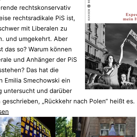
erende rechtskonservativ
eise rechtsradikale PiS ist,
 schwer mit Liberalen zu
n. und umgekehrt. Aber
st das so? Warum können
erale und Anhänger der PiS
sstehen? Das hat die
in Emilia Smechowski ein
g untersucht und darüber
 geschrieben, „Rückkehr nach Polen“ heißt es.
sen
wski