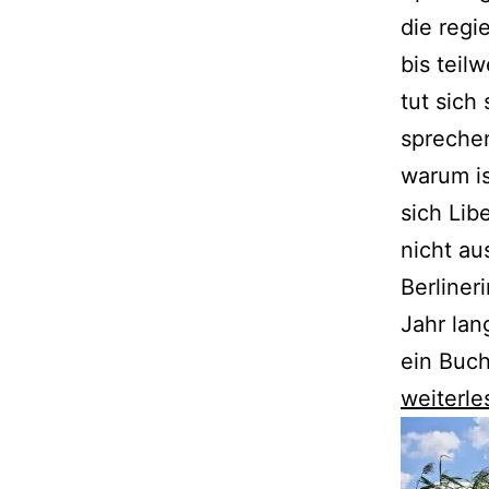
die regi
bis teilw
tut sich
spreche
warum i
sich Lib
nicht au
Berliner
Jahr lan
ein Buch
Emilia
weiterle
Smecho
erlebt