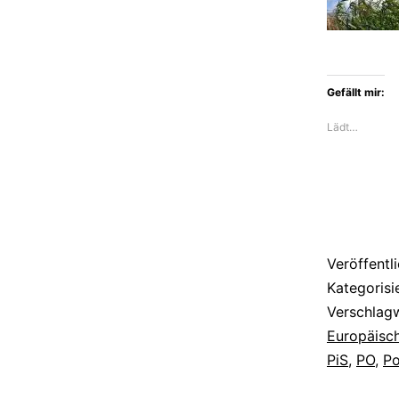
die
Spaltun
Polens
Gefällt mir:
Lädt…
Veröffentl
Kategorisi
Verschlag
Europäisc
PiS
,
PO
,
Po