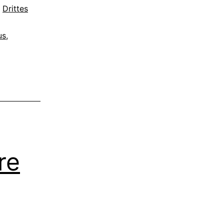
,
Drittes
us
,
re