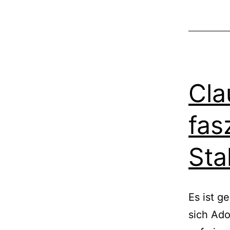
Cla
fas
Sta
Es ist g
sich Ado