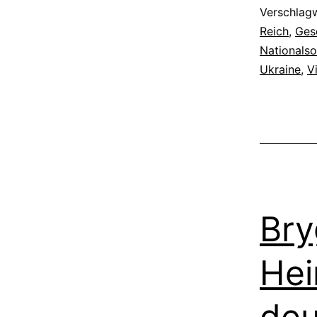
Verschlag
Reich
,
Ges
Nationalso
Ukraine
,
V
Bry
Hei
deu