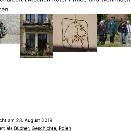
sen
rend
icht am
23. August 2019
ert als
Bücher
,
Geschichte
,
Polen