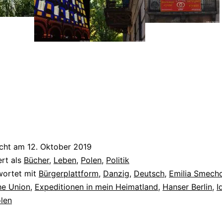
g
icht am
12. Oktober 2019
ert als
Bücher
,
Leben
,
Polen
,
Politik
wortet mit
Bürgerplattform
,
Danzig
,
Deutsch
,
Emilia Smech
he Union
,
Expeditionen in mein Heimatland
,
Hanser Berlin
,
I
len