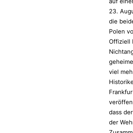
auf eine
23. Aug
die beid
Polen vo
Offiziel
Nichtang
geheime
viel meh
Historik
Frankfur
veröffen
dass der
der Wehr
Zusamme