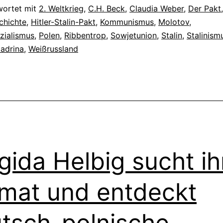
wortet mit
2. Weltkrieg
,
C.H. Beck
,
Claudia Weber
,
Der Pakt
chichte
,
Hitler-Stalin-Pakt
,
Kommunismus
,
Molotov
,
zialismus
,
Polen
,
Ribbentrop
,
Sowjetunion
,
Stalin
,
Stalinism
iadrina
,
Weißrussland
gida Helbig sucht ih
mat und entdeckt
tsch-polnische