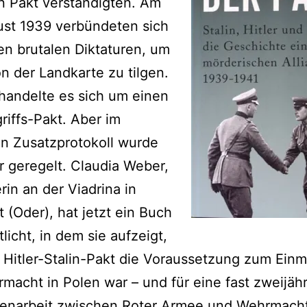
n Pakt verständigten. Am
ust 1939 verbündeten sich
en brutalen Diktaturen, um
n der Landkarte zu tilgen.
l handelte es sich um einen
riffs-Pakt. Aber im
n Zusatzprotokoll wurde
r geregelt. Claudia Weber,
erin an der Viadrina in
t (Oder), hat jetzt ein Buch
tlicht, in dem sie aufzeigt,
 Hitler-Stalin-Pakt die Voraussetzung zum Ein
macht in Polen war – und für eine fast zweijäh
narbeit zwischen Roter Armee und Wehrmacht