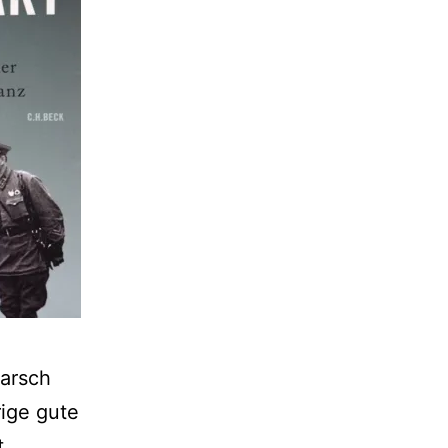
marsch
rige gute
.