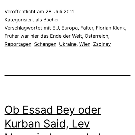
Veröffentlicht am
28. Juli 2011
Kategorisiert als
Bücher
Verschlagwortet mit
EU
,
Europa
,
Falter
,
Florian Klenk
,
Früher war hier das Ende der Welt
,
Österreich
,
Reportagen
,
Schengen
,
Ukraine
,
Wien
,
Zsolnay
Ob Essad Bey oder
Kurban Said, Lev