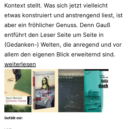
Kontext stellt. Was sich jetzt vielleicht
etwas konstruiert und anstrengend liest, ist
aber ein fröhlicher Genuss. Denn Gauß
entführt den Leser Seite um Seite in
(Gedanken-) Welten, die anregend und vor
allem den eigenen Blick erweiternd sind.
Zum
weiterlesen
65.
Geburtstag
streunt
Karl-
Markus
Gefällt mir:
Gauß