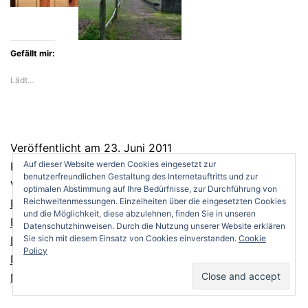
Gefällt mir:
Lädt…
Veröffentlicht am
23. Juni 2011
Auf dieser Website werden Cookies eingesetzt zur
Kategorisiert als
Bücher
,
Geschichte
benutzerfreundlichen Gestaltung des Internetauftritts und zur
Verschlagwortet mit
Ali und Nino
,
Aserbeidschan
,
optimalen Abstimmung auf Ihre Bedürfnisse, zur Durchführung von
Reichweitenmessungen. Einzelheiten über die eingesetzten Cookies
Baku
,
Berlin
,
Der Orientalist
,
Dietmar Mues
,
Essad Bey
,
und die Möglichkeit, diese abzulehnen, finden Sie in unseren
Europa
,
Griot
,
Hörbuch
,
Kakasus
,
Klezmer meets
Datenschutzhinweisen. Durch die Nutzung unserer Website erklären
Sie sich mit diesem Einsatz von Cookies einverstanden.
Cookie
Derwisch
,
Kurban Said
,
Lew Noussimbaum
,
Policy
Nationalsozialismus
,
Orient
,
Stalin
,
Tom Reiss
,
Walter
Mehring
,
Weltbühne