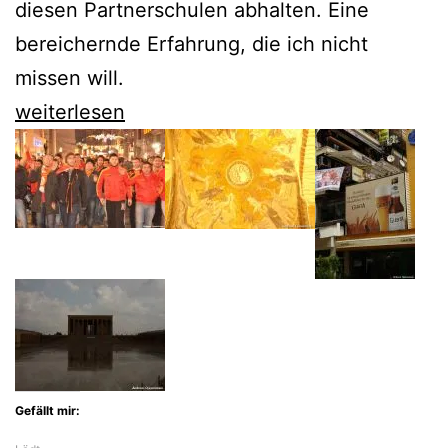
diesen Partnerschulen abhalten. Eine
bereichernde Erfahrung, die ich nicht
missen will.
Sorge
weiterlesen
um
lieb
gewonnene
Türken
Gefällt mir: