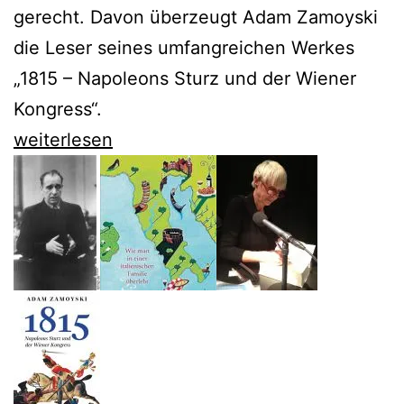
gerecht. Davon überzeugt Adam Zamoyski
die Leser seines umfangreichen Werkes
„1815 – Napoleons Sturz und der Wiener
Kongress“.
Adam
weiterlesen
Zamoyski
großartiges
Porträt
des
Wiener
Kongresses