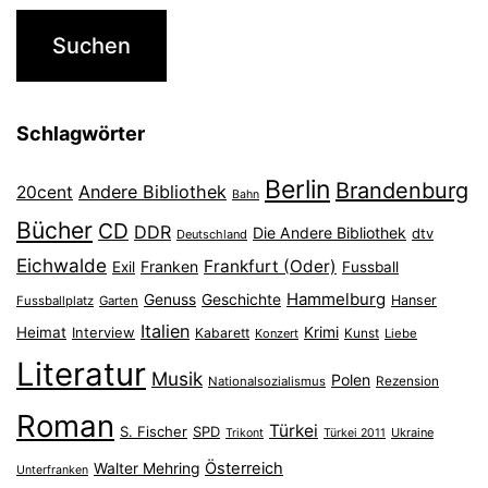
Schlagwörter
Berlin
Brandenburg
Andere Bibliothek
20cent
Bahn
Bücher
CD
DDR
Die Andere Bibliothek
dtv
Deutschland
Eichwalde
Frankfurt (Oder)
Franken
Exil
Fussball
Hammelburg
Genuss
Geschichte
Hanser
Fussballplatz
Garten
Italien
Heimat
Interview
Krimi
Kabarett
Konzert
Kunst
Liebe
Literatur
Musik
Polen
Nationalsozialismus
Rezension
Roman
Türkei
S. Fischer
SPD
Ukraine
Trikont
Türkei 2011
Österreich
Walter Mehring
Unterfranken