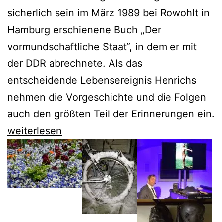
sicherlich sein im März 1989 bei Rowohlt in
Hamburg erschienene Buch „Der
vormundschaftliche Staat“, in dem er mit
der DDR abrechnete. Als das
entscheidende Lebensereignis Henrichs
nehmen die Vorgeschichte und die Folgen
auch den größten Teil der Erinnerungen ein.
Zum
weiterlesen
75.
erscheinen
die
Erinnerungen
von