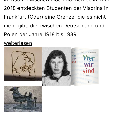
2018 entdeckten Studenten der Viadrina in
Frankfurt (Oder) eine Grenze, die es nicht
mehr gibt: die zwischen Deutschland und
Polen der Jahre 1918 bis 1939.
Eine
weiterlesen
Reise
durch
Polen
entlang
einer
vergessenen
Grenze