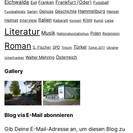
Eichwalde
Frankfurt (Oder)
Franken
Exil
Fussball
Hammelburg
Genuss
Geschichte
Hanser
Fussballplatz
Garten
Italien
Heimat
Interview
Krimi
Kabarett
Konzert
Kunst
Liebe
Literatur
Musik
Polen
Nationalsozialismus
Rezension
Roman
Türkei
S. Fischer
SPD
Ukraine
Trikont
Türkei 2011
Österreich
Walter Mehring
Unterfranken
Gallery
Blog via E-Mail abonnieren
Gib Deine E-Mail-Adresse an, um diesen Blog zu