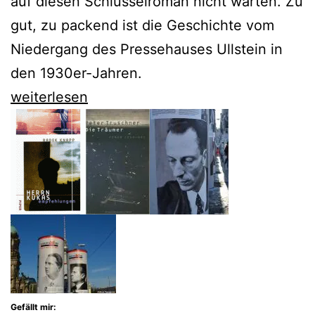
auf diesen Schlüsselroman nicht warten. Zu
gut, zu packend ist die Geschichte vom
Niedergang des Pressehauses Ullstein in
den 1930er-Jahren.
Fund
weiterlesen
nach
80
Jahren:
Der
Roman
Ullstein
von
Stefan
Gefällt mir:
Großmann