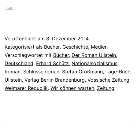
Lädt…
Veröffentlicht am
8. Dezember 2014
Kategorisiert als
Bücher
,
Geschichte
,
Medien
Verschlagwortet mit
Bücher
,
Der Roman Ullstein
,
Deutschland
,
Erhard Schütz
,
Nationalsozialismus
,
Roman
,
Schlüsselroman
,
Stefan Großmann
,
Tage-Buch
,
Ullstein
,
Verlag Berlin Brandenburg
,
Vossische Zeitung
,
Weimarer Republik
,
Wir können warten
,
Zeitung