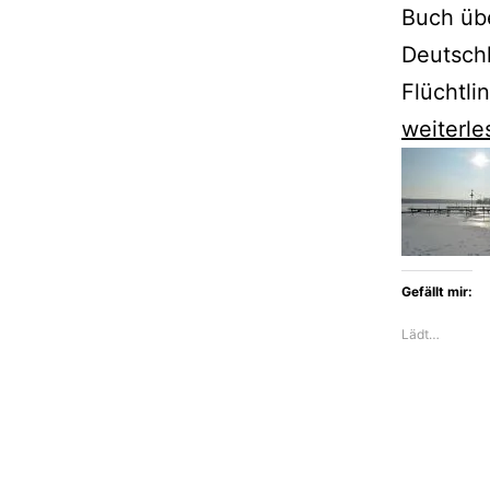
Buch üb
Deutschl
Flüchtli
„Der
weiterle
neuzigs
Geburts
von
Günter
Gefällt mir:
de
Lädt…
Bruyn
überzeu