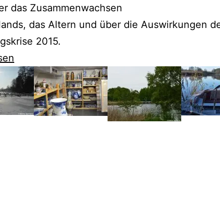
er das Zusammenwachsen
ands, das Altern und über die Auswirkungen d
ngskrise 2015.
sen
te
tag“
gt