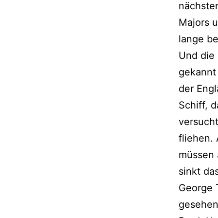
nächsten
Majors 
lange be
Und die 
gekannt 
der Engl
Schiff, d
versucht
fliehen.
müssen 
sinkt da
George T
gesehen,