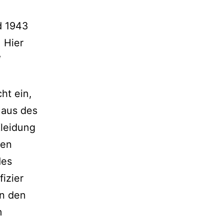
d 1943
 Hier
“
ht ein,
Haus des
Kleidung
ten
des
izier
in den
m