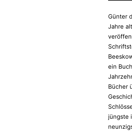
Günter d
Jahre al
veröffen
Schrifts
Beeskow 
ein Buc
Jahrzehn
Bücher ü
Geschich
Schlöss
jüngste 
neunzigs