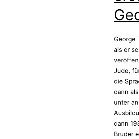
Geo
George T
als er 
veröffen
Jude, fü
die Spra
dann als
unter a
Ausbild
dann 19
Bruder e