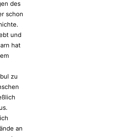
gen des
er schon
hichte.
lebt und
garn hat
nem
,
bul zu
enschen
ßlich
us.
ich
tände an