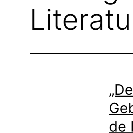
Literatu
„De
Geb
de 