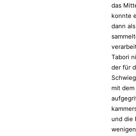
das Mitt
konnte e
dann als
sammelte
verarbei
Tabori n
der für 
Schwiege
mit dem 
aufgegri
kammersp
und die 
wenigen