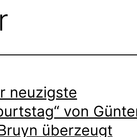
r
r neuzigste
urtstag“ von Günte
Bruyn überzeugt