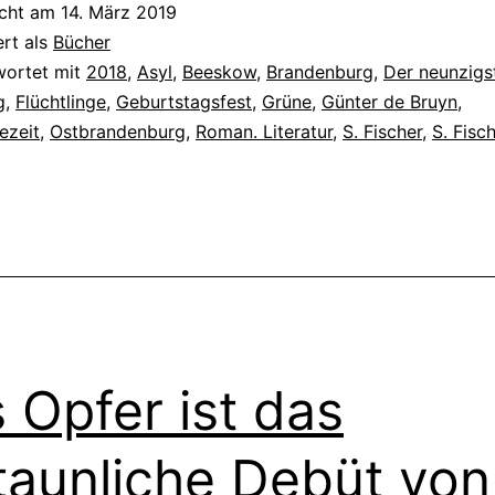
icht am
14. März 2019
ert als
Bücher
wortet mit
2018
,
Asyl
,
Beeskow
,
Brandenburg
,
Der neunzigs
g
,
Flüchtlinge
,
Geburtstagsfest
,
Grüne
,
Günter de Bruyn
,
zeit
,
Ostbrandenburg
,
Roman. Literatur
,
S. Fischer
,
S. Fisc
 Opfer ist das
taunliche Debüt von