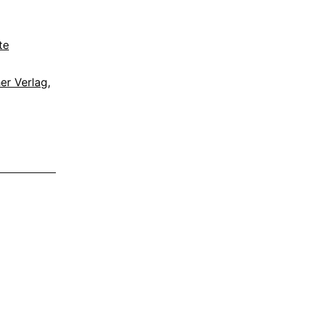
te
her Verlag
,