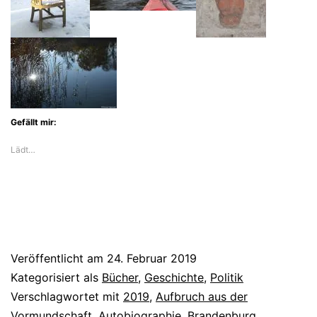
Erinnerungen
von
Rolf
Henrich
Gefällt mir:
Lädt…
Veröffentlicht am
24. Februar 2019
Kategorisiert als
Bücher
,
Geschichte
,
Politik
Verschlagwortet mit
2019
,
Aufbruch aus der
Vormundschaft
,
Autobiographie
,
Brandenburg
,