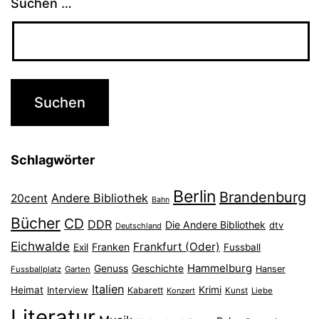
Suchen …
Schlagwörter
Berlin
Brandenburg
Andere Bibliothek
20cent
Bahn
Bücher
CD
DDR
Die Andere Bibliothek
dtv
Deutschland
Eichwalde
Frankfurt (Oder)
Franken
Exil
Fussball
Hammelburg
Genuss
Geschichte
Hanser
Fussballplatz
Garten
Italien
Heimat
Interview
Krimi
Kabarett
Konzert
Kunst
Liebe
Literatur