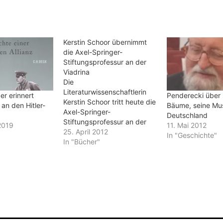
Kerstin Schoor übernimmt
die Axel-Springer-
Stiftungsprofessur an der
Viadrina
Die
Literaturwissenschaftlerin
er erinnert
Penderecki über 
Kerstin Schoor tritt heute die
 an den Hitler-
Bäume, seine Mu
Axel-Springer-
Deutschland
Stiftungsprofessur an der
2019
11. Mai 2012
Viadrina in Frankfurt (Oder)
25. April 2012
In "Geschichte"
an. Auf Antenne
In "Bücher"
Brandenburg wurde dazu
folgendes Stück gesendet:
An der Europa-Universität
Viadrina gibt es jetzt eine
ganz besondere Professur,
eine Axel-Springer-
Stiftungs-Professur. Was hat
es damit auf sich? Friede