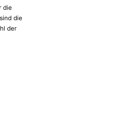
r die
sind die
hl der