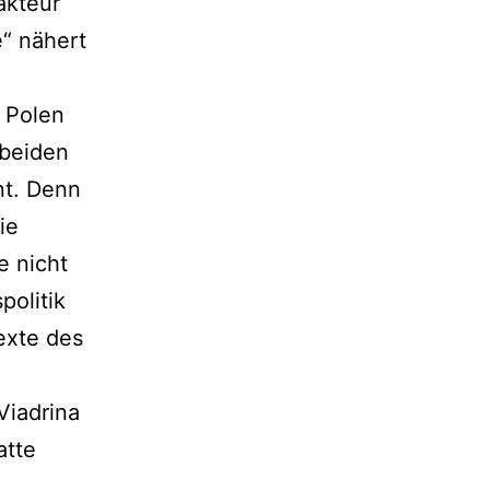
akteur
“ nähert
 Polen
 beiden
nt. Denn
ie
e nicht
politik
Texte des
Viadrina
atte