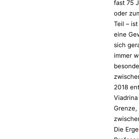
fast 75 
oder zu
Teil – is
eine Ge
sich ger
immer w
besonde
zwische
2018 en
Viadrina
Grenze, 
zwischen
Die Erge