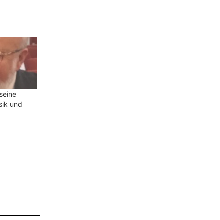
seine
sik und