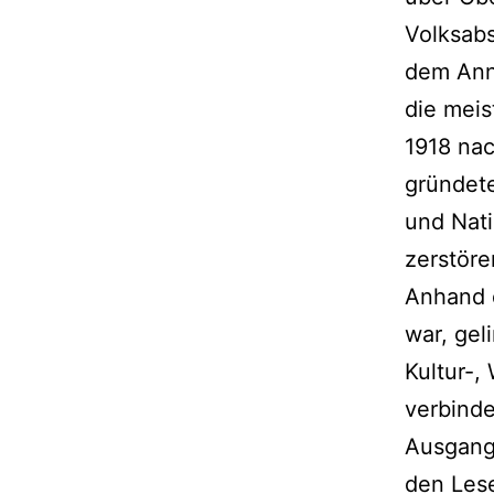
Volksab
dem Anna
die mei
1918 nac
gründete
und Nati
zerstöre
Anhand d
war, gel
Kultur-,
verbinde
Ausgangs
den Lese