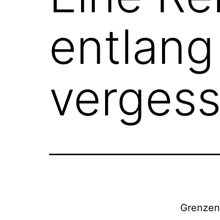
entlang
verges
Grenzen