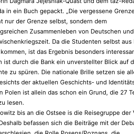
orin Dagmara Jejesniak-Quast und dem taz-Red
a in ein Buch gepackt. „Die vergessene Grenze
ht nur der Grenze selbst, sondern dem
gsreichen Zusammenleben von Deutschen und
wischenkriegszeit. Da die Studenten selbst aus
kommen, ist das Ergebnis besonders interessa
n ist durch die Bank ein unverstellter Blick auf d
te zu spüren. Die nationale Brille setzen sie all
esichts der aktuellen Geschichts- und Identitäts
in Polen ist allein das schon ein Grund, die 27 
u lesen.
owitz bis an die Ostsee is die Reisegruppe der 
 Deshalb befassen sich die Beiträge mit der Deb
rschlesien, die Rolle Posens/Poznans, die