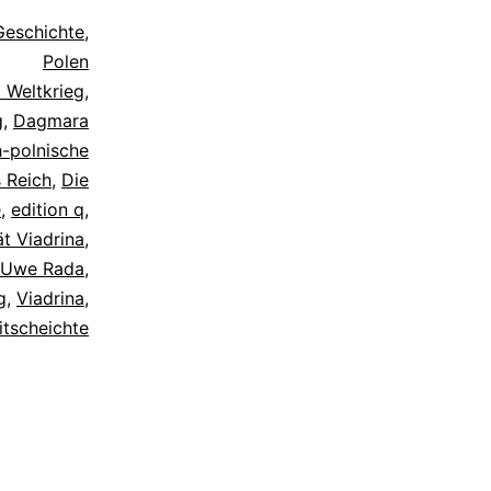
Geschichte
,
Polen
. Weltkrieg
,
g
,
Dagmara
-polnische
 Reich
,
Die
e
,
edition q
,
ät Viadrina
,
Uwe Rada
,
g
,
Viadrina
,
itscheichte