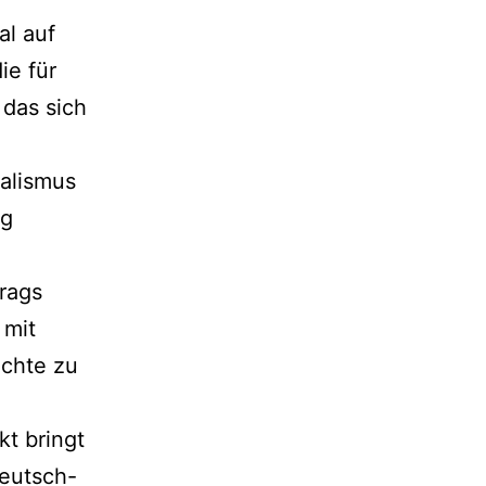
l auf
ie für
das sich
nalismus
ng
trags
 mit
ichte zu
t bringt
deutsch-