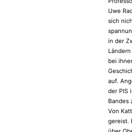
Profess
Uwe Rad
sich nic
spannun
in der Z
Ländern 
bei ihne
Geschich
auf. Ang
der PIS 
Bandes z
Von Katt
gereist.
über Obe