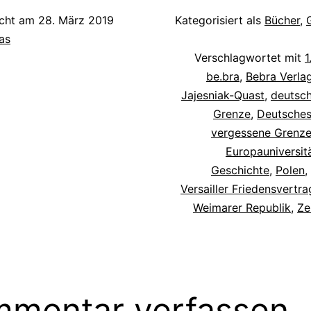
Springer, die Frau des 1985
icht am
28. März 2019
Kategorisiert als
Bücher
,
gestorbenen Verlegers…
as
Verschlagwortet mit
1
be.bra
,
Bebra Verla
Jajesniak-Quast
,
deutsch
Grenze
,
Deutsches
vergessene Grenz
Europauniversit
Geschichte
,
Polen
,
Versailler Friedensvertra
Weimarer Republik
,
Ze
mentar verfassen