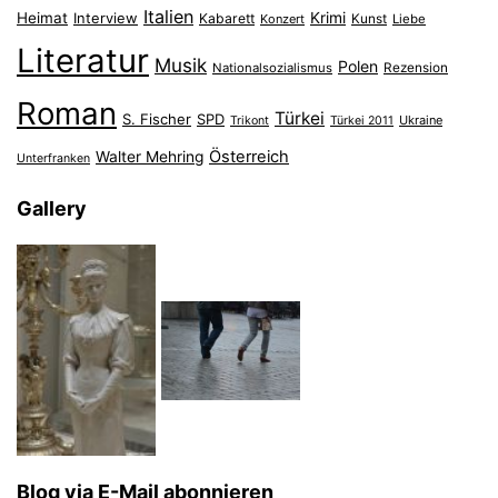
Italien
Heimat
Interview
Krimi
Kabarett
Konzert
Kunst
Liebe
Literatur
Musik
Polen
Nationalsozialismus
Rezension
Roman
Türkei
S. Fischer
SPD
Ukraine
Trikont
Türkei 2011
Österreich
Walter Mehring
Unterfranken
Gallery
Blog via E-Mail abonnieren