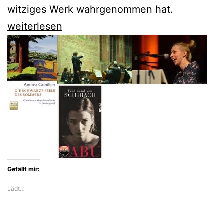
witziges Werk wahrgenommen hat.
Wodka,
weiterlesen
Weiber,
Wasserleiche
–
ein
Krimi
aus
dem
Oderland
Gefällt mir:
Lädt…