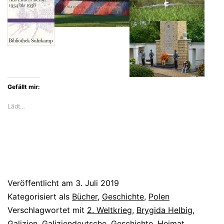
ihre
Heimat
und
entdeckt
deutsch-
Gefällt mir:
polnische
Lädt…
Schicksale
Veröffentlicht am
3. Juli 2019
Kategorisiert als
Bücher
,
Geschichte
,
Polen
Verschlagwortet mit
2. Weltkrieg
,
Brygida Helbig
,
Galizien
,
Galiziendeutsche
,
Geschichte
,
Heimat
,