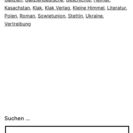
Kasachstan
,
Klak
,
Klak Verlag
,
Kleine Himmel
,
Literatur
,
Polen
,
Roman
,
Sowjetunion
,
Stettin
,
Ukraine
,
Vertreibung
Suchen …