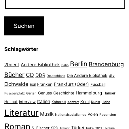
Schlagwörter
Berlin
Brandenburg
Andere Bibliothek
20cent
Bahn
Bücher
CD
DDR
Die Andere Bibliothek
dtv
Deutschland
Eichwalde
Frankfurt (Oder)
Franken
Exil
Fussball
Hammelburg
Genuss
Geschichte
Hanser
Fussballplatz
Garten
Italien
Heimat
Interview
Krimi
Kabarett
Konzert
Kunst
Liebe
Literatur
Musik
Polen
Nationalsozialismus
Rezension
Roman
Türkei
S. Fischer
SPD
Ukraine
Trikont
Türkei 2011