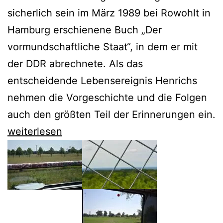
sicherlich sein im März 1989 bei Rowohlt in
Hamburg erschienene Buch „Der
vormundschaftliche Staat“, in dem er mit
der DDR abrechnete. Als das
entscheidende Lebensereignis Henrichs
nehmen die Vorgeschichte und die Folgen
auch den größten Teil der Erinnerungen ein.
Zum
weiterlesen
75.
erscheinen
die
Erinnerungen
von