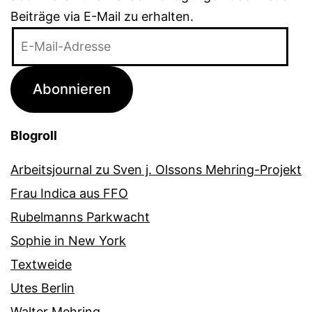
Beiträge via E-Mail zu erhalten.
E-
Mail-
Adresse
Abonnieren
Blogroll
Arbeitsjournal zu Sven j. Olssons Mehring-Projekt
Frau Indica aus FFO
Rubelmanns Parkwacht
Sophie in New York
Textweide
Utes Berlin
Walter Mehring