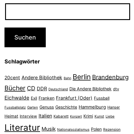
Schlagwörter
Berlin
Brandenburg
Andere Bibliothek
20cent
Bahn
Bücher
CD
DDR
Die Andere Bibliothek
dtv
Deutschland
Eichwalde
Frankfurt (Oder)
Franken
Exil
Fussball
Hammelburg
Genuss
Geschichte
Hanser
Fussballplatz
Garten
Italien
Heimat
Interview
Krimi
Kabarett
Konzert
Kunst
Liebe
Literatur
Musik
Polen
Nationalsozialismus
Rezension