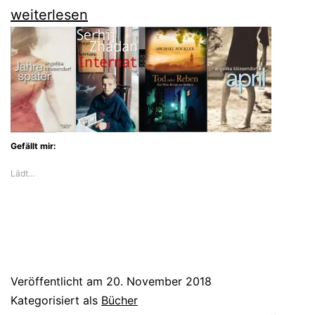
Der
weiterlesen
wunderbare
Roman
von
Karen
Duve
Gefällt mir:
über
Lädt…
die
junge
Droste-
Hülshoff
Veröffentlicht am
20. November 2018
Kategorisiert als
Bücher