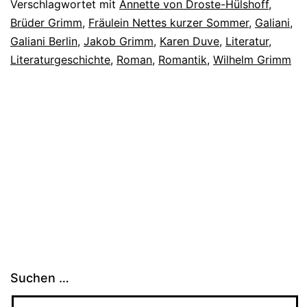
Verschlagwortet mit
Annette von Droste-Hülshoff
,
Brüder Grimm
,
Fräulein Nettes kurzer Sommer
,
Galiani
,
Galiani Berlin
,
Jakob Grimm
,
Karen Duve
,
Literatur
,
Literaturgeschichte
,
Roman
,
Romantik
,
Wilhelm Grimm
Suchen …