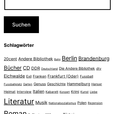
Schlagwörter
Berlin
Brandenburg
Andere Bibliothek
20cent
Bahn
Bücher
CD
DDR
Die Andere Bibliothek
dtv
Deutschland
Eichwalde
Frankfurt (Oder)
Franken
Exil
Fussball
Hammelburg
Genuss
Geschichte
Hanser
Fussballplatz
Garten
Italien
Heimat
Interview
Krimi
Kabarett
Konzert
Kunst
Liebe
Literatur
Musik
Polen
Nationalsozialismus
Rezension
Roman