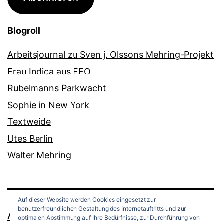
Blogroll
Arbeitsjournal zu Sven j. Olssons Mehring-Projekt
Frau Indica aus FFO
Rubelmanns Parkwacht
Sophie in New York
Textweide
Utes Berlin
Walter Mehring
Auf dieser Website werden Cookies eingesetzt zur
benutzerfreundlichen Gestaltung des Internetauftritts und zur
ANDREAS OPPERMANN
optimalen Abstimmung auf Ihre Bedürfnisse, zur Durchführung von